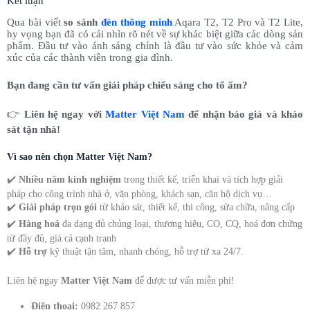
Kết luận
Qua bài viết
so sánh
đèn thông minh
Aqara T2, T2 Pro và T2 Lite,
hy vọng bạn đã có cái nhìn rõ nét về sự khác biệt giữa các dòng sản
phẩm. Đầu tư vào ánh sáng chính là đầu tư vào sức khỏe và cảm
xúc của các thành viên trong gia đình.
Bạn đang cần tư vấn giải pháp chiếu sáng cho tổ ấm?
👉
Liên hệ ngay với
Matter Việt Nam
để nhận báo giá và khảo
sát tận nhà!
Vì sao nên chọn Matter Việt Nam?
✔️
Nhiều năm kinh nghiệm
trong thiết kế, triển khai và tích hợp giải
pháp cho công trình nhà ở, văn phòng, khách sạn, căn hộ dịch vụ…
✔️
Giải pháp trọn gói
từ khảo sát, thiết kế, thi công, sửa chữa, nâng cấp
✔️
Hàng hoá
đa dạng đủ chủng loại, thương hiệu, CO, CQ, hoá đơn chứng
từ đầy đủ, giá cả cạnh tranh
✔️
Hỗ trợ
kỹ thuật tận tâm, nhanh chóng, hỗ trợ từ xa 24/7.
Liên hệ ngay
Matter Việt Nam
để được tư vấn miễn phí!
Điện thoại:
0982 267 857