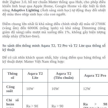
thức Zigbee 3.0, hỗ trợ chuẩn Matter thông qua Hub, cho phép điều
khiển linh hoạt qua Apple Home, Google Home và đặc biệt là tính
năng
Adaptive Lighting
(Ánh sáng sinh học) tự động thay đổi nhiệt
độ màu theo nhịp sinh học của con người.
Điểm chung lớn nhất là khả năng điều chỉnh nhiệt độ màu từ 2700K
(vàng ấm) đến 6000K (trắng lạnh) và khả năng Dimming (tăng
giảm độ sáng) siêu mượt mà xuống đến 1%, không gây hiện tượng
nhấp nháy (Flicker-free).
So sánh đèn thông minh Aqara T2, T2 Pro và T2 Lite qua thông số
kỹ thuật
Để có cái nhìn khách quan nhất, hãy cùng điểm qua bảng thông số
kỹ thuật được Matter Việt Nam tổng hợp:
Thông
Aqara T2
Aqara T2
Aqara T2 Pro
số
Lite
(Tiêu chuẩn)
Công
10W
10W
12W
suất
Chỉ số
hoàn
Ra > 98
Ra > 90
Ra > 90