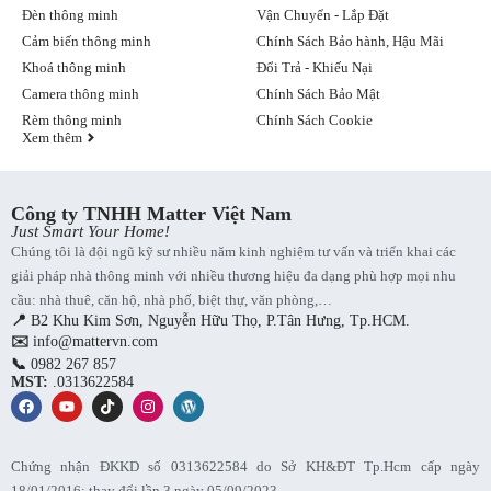
Đèn thông minh
Vận Chuyển - Lắp Đặt
Cảm biến thông minh
Chính Sách Bảo hành, Hậu Mãi
Khoá thông minh
Đổi Trả - Khiếu Nại
Camera thông minh
Chính Sách Bảo Mật
Rèm thông minh
Chính Sách Cookie
Xem thêm
Công ty TNHH Matter Việt Nam
Just Smart Your Home!
Chúng tôi là đội ngũ kỹ sư nhiều năm kinh nghiệm tư vấn và triển khai các
giải pháp nhà thông minh với nhiều thương hiệu đa dạng phù hợp mọi nhu
cầu: nhà thuê, căn hộ, nhà phố, biệt thự, văn phòng,…
📍
B2 Khu Kim Sơn, Nguyễn Hữu Thọ, P.Tân Hưng, Tp.HCM.
✉️
info@mattervn.com
📞
0982 267 857
MST:
.0313622584
Chứng nhận ĐKKD số 0313622584 do Sở KH&ĐT Tp.Hcm cấp ngày
18/01/2016; thay đổi lần 3 ngày 05/09/2023.