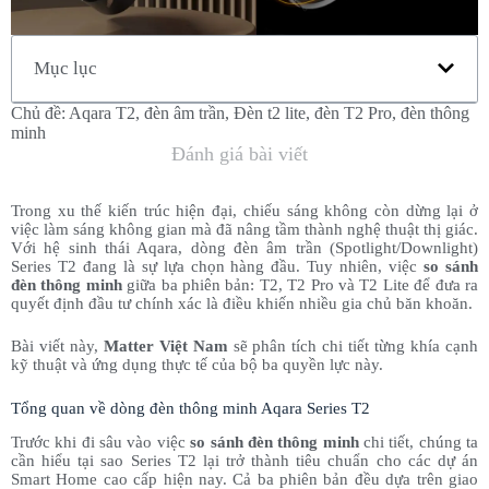
Mục lục
Chủ đề:
Aqara T2
,
đèn âm trần
,
Đèn t2 lite
,
đèn T2 Pro
,
đèn thông
minh
Đánh giá bài viết
Trong xu thế kiến trúc hiện đại, chiếu sáng không còn dừng lại ở
việc làm sáng không gian mà đã nâng tầm thành nghệ thuật thị giác.
Với hệ sinh thái Aqara, dòng đèn âm trần (Spotlight/Downlight)
Series T2 đang là sự lựa chọn hàng đầu. Tuy nhiên, việc
so sánh
đèn thông minh
giữa ba phiên bản: T2, T2 Pro và T2 Lite để đưa ra
quyết định đầu tư chính xác là điều khiến nhiều gia chủ băn khoăn.
Bài viết này,
Matter Việt Nam
sẽ phân tích chi tiết từng khía cạnh
kỹ thuật và ứng dụng thực tế của bộ ba quyền lực này.
Tổng quan về dòng đèn thông minh Aqara Series T2
Trước khi đi sâu vào việc
so sánh đèn thông minh
chi tiết, chúng ta
cần hiểu tại sao Series T2 lại trở thành tiêu chuẩn cho các dự án
Smart Home cao cấp hiện nay. Cả ba phiên bản đều dựa trên giao