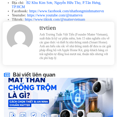
Địa chỉ:
B2 Khu Kim Sơn, Nguyễn Hữu Thọ, P.Tân Hưng,
TP.HCM
Facebook:
https://www.facebook.com/nhathongminhmattervn
Youtube:
https://www.youtube.com/@mattervn
Tiktok:
https://www.tiktok.com/@mattervietnam
ttvtien
Anh Trương Tuấn Việt Tiến (Founder Matter Vietnam),
xuất thân là kỹ sư phần mềm, hơn 15 năm nghiên cứu về
các giao thức và thiết bị nhà thông minh (Smart Home).
Anh am hiểu sâu sắc về nhà thông minh để đưa ra các giải
pháp đồng bộ với Apple Home Kit, giúp khách hàng có
trải nghiệm tự động hoá mượt mà, thuận tiện nhưng với
chi phí hợp lý.
Bài viết liên quan