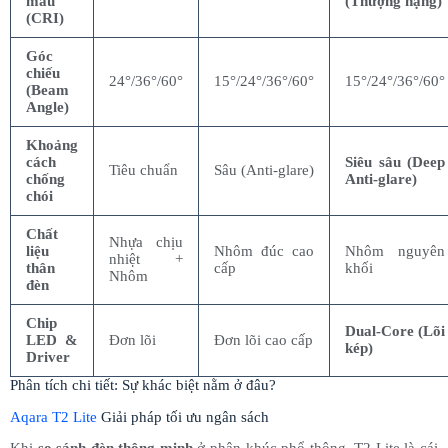
màu
(Thượng hạng)
(CRI)
Góc
chiếu
24°/36°/60°
15°/24°/36°/60°
15°/24°/36°/60°
(Beam
Angle)
Khoảng
cách
Siêu sâu (Deep
Tiêu chuẩn
Sâu (Anti-glare)
chống
Anti-glare)
chói
Chất
Nhựa chịu
liệu
Nhôm đúc cao
Nhôm nguyên
nhiệt +
thân
cấp
khối
Nhôm
đèn
Chip
Dual-Core (Lõi
LED &
Đơn lõi
Đơn lõi cao cấp
kép)
Driver
Phân tích chi tiết: Sự khác biệt nằm ở đâu?
Aqara T2 Lite
Giải pháp tối ưu ngân sách