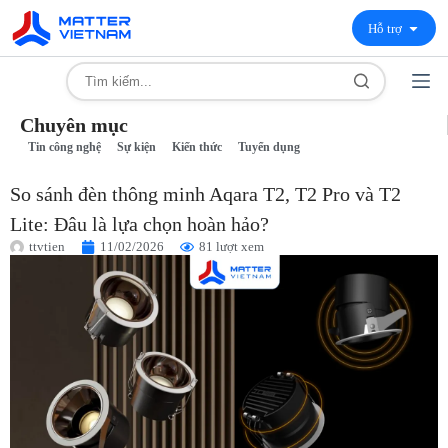
Hỗ trợ
Chuyên mục
Tin công nghệ
Sự kiện
Kiến thức
Tuyển dụng
So sánh đèn thông minh Aqara T2, T2 Pro và T2
Lite: Đâu là lựa chọn hoàn hảo?
ttvtien
11/02/2026
81 lượt xem