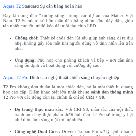
Aqara T2
Standard Sự cân bằng hoàn hảo
Đây là dòng đèn “xương sống” trong các dự án của Matter Việt
Nam. T2 Standard sở hữu thân đèn bằng nhôm đúc dày dặn, giúp
tản nhiệt cực tốt, từ đó kéo dài tuổi thọ chip LED.
Chống chói:
Thiết kế chóa đèn lùi sâu giúp ánh sáng đi ra dịu
nhẹ, không gây lóa mắt khi người dùng vô tình nhìn lên trần
nhà.
Ứng dụng:
Phù hợp cho phòng khách và bếp – nơi cần ánh
sáng ổn định và hoạt động với cường độ cao.
Aqara T2 Pro
Đỉnh cao nghệ thuật chiếu sáng chuyên nghiệp
T2 Pro không đơn thuần là một chiếc đèn, nó là một thiết bị quang
học cao cấp. Điểm khác biệt lớn nhất khi
so sánh đèn thông minh
T2 Pro với các dòng còn lại chính là chỉ số
CRI > 98
.
Độ trung thực màu sắc:
Với CRI 98, màu sắc của nội thất,
tranh ảnh hay thực phẩm dưới ánh đèn T2 Pro sẽ trông y hệt
như dưới ánh sáng mặt trời tự nhiên.
Công nghệ Dual-Core:
Driver của bản Pro xử lý lệnh nhanh