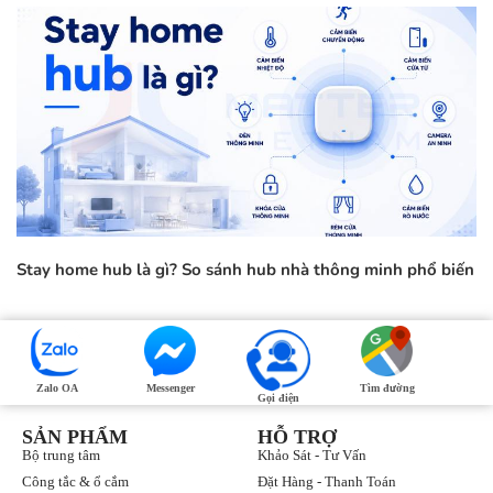
Stay home hub là gì? So sánh hub nhà thông minh phổ biến
Zalo OA
Messenger
Tìm đường
Gọi điện
SẢN PHẨM
HỖ TRỢ
Bộ trung tâm
Khảo Sát - Tư Vấn
Công tắc & ổ cắm
Đặt Hàng - Thanh Toán