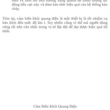
biến và xem xét môi trường xung quanh để tránh những tác
động tiêu cực này và đảm bảo tính hiệu quả của hệ thống báo
cháy.
Tóm lại, cảm biến khói quang điện là một thiết bị là tốt nhiệm vụ
báo khói đến mức độ âm ỉ. Tuy nhiên cũng vì thế mà người dùng
cũng rất nên cân nhắc trong vị trí lắp đặt để đạt được hiệu quả tốt
nhất.
Cảm Biến Khói Quang Điện