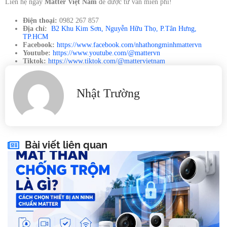
Liên hệ ngay
Matter Việt Nam
để được tư vấn miễn phí!
Điện thoại:
0982 267 857
Địa chỉ:
B2 Khu Kim Sơn, Nguyễn Hữu Thọ, P.Tân Hưng,
TP.HCM
Facebook:
https://www.facebook.com/nhathongminhmattervn
Youtube:
https://www.youtube.com/@mattervn
Tiktok:
https://www.tiktok.com/@mattervietnam
Nhật Trường
Bài viết liên quan