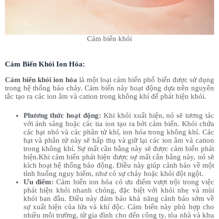
Cảm biến khói
Cảm Biến Khói Ion Hóa:
Cảm biến khói ion hóa
là một loại cảm biến phổ biến được sử dụng
trong hệ thống báo cháy. Cảm biến này hoạt động dựa trên nguyên
tắc tạo ra các ion âm và cation trong không khí để phát hiện khói.
Phương thức hoạt động:
Khi khói xuất hiện, nó sẽ tương tác
với ánh sáng hoặc các tia ion tạo ra bởi cảm biến. Khói chứa
các hạt nhỏ và các phân tử khí, ion hóa trong không khí. Các
hạt và phân tử này sẽ hấp thụ và giữ lại các ion âm và cation
trong không khí. Sự mất cân bằng này sẽ được cảm biến phát
hiện.Khi cảm biến phát hiện được sự mất cân bằng này, nó sẽ
kích hoạt hệ thống báo động. Điều này giúp cảnh báo về một
tình huống nguy hiểm, như có sự cháy hoặc khói đột ngột.
Ưu điểm:
Cảm biến ion hóa có ưu điểm vượt trội trong việc
phát hiện khói nhanh chóng, đặc biệt với khói nhẹ và mùi
khói ban đầu. Điều này đảm bảo khả năng cảnh báo sớm về
sự xuất hiện của lửa và khí độc. Cảm biến này phù hợp cho
nhiều môi trường, từ gia đình cho đến công ty, tòa nhà và khu