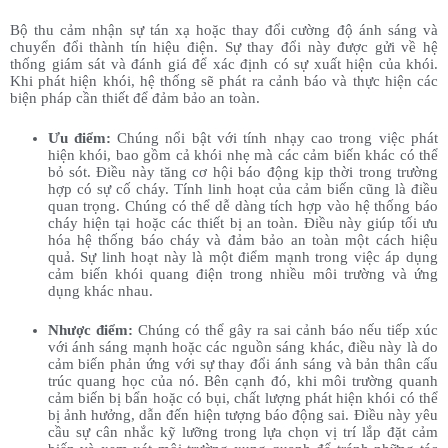
Bộ thu cảm nhận sự tán xạ hoặc thay đổi cường độ ánh sáng và
chuyển đổi thành tín hiệu điện. Sự thay đổi này được gửi về hệ
thống giám sát và đánh giá để xác định có sự xuất hiện của khói.
Khi phát hiện khói, hệ thống sẽ phát ra cảnh báo và thực hiện các
biện pháp cần thiết để đảm bảo an toàn.
Ưu điểm:
Chúng nổi bật với tính nhạy cao trong việc phát
hiện khói, bao gồm cả khói nhẹ mà các cảm biến khác có thể
bỏ sót. Điều này tăng cơ hội báo động kịp thời trong trường
hợp có sự cố cháy. Tính linh hoạt của cảm biến cũng là điều
quan trọng. Chúng có thể dễ dàng tích hợp vào hệ thống báo
cháy hiện tại hoặc các thiết bị an toàn. Điều này giúp tối ưu
hóa hệ thống báo cháy và đảm bảo an toàn một cách hiệu
quả. Sự linh hoạt này là một điểm mạnh trong việc áp dụng
cảm biến khói quang điện trong nhiều môi trường và ứng
dụng khác nhau.
Nhược điểm:
Chúng có thể gây ra sai cảnh báo nếu tiếp xúc
với ánh sáng mạnh hoặc các nguồn sáng khác, điều này là do
cảm biến phản ứng với sự thay đổi ánh sáng và bản thân cấu
trúc quang học của nó. Bên cạnh đó, khi môi trường quanh
cảm biến bị bẩn hoặc có bụi, chất lượng phát hiện khói có thể
bị ảnh hưởng, dẫn đến hiện tượng báo động sai. Điều này yêu
cầu sự cân nhắc kỹ lưỡng trong lựa chọn vị trí lắp đặt cảm