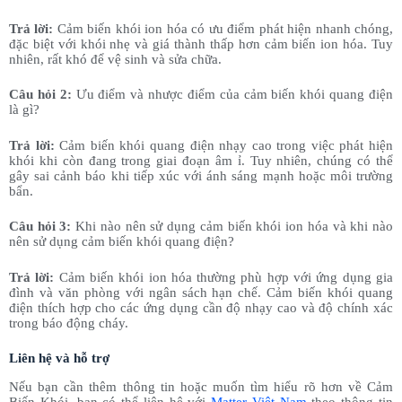
Trả lời:
Cảm biến khói ion hóa có ưu điểm phát hiện nhanh chóng,
đặc biệt với khói nhẹ và giá thành thấp hơn cảm biến ion hóa. Tuy
nhiên, rất khó để vệ sinh và sửa chữa.
Câu hỏi 2:
Ưu điểm và nhược điểm của cảm biến khói quang điện
là gì?
Trả lời:
Cảm biến khói quang điện nhạy cao trong việc phát hiện
khói khi còn đang trong giai đoạn âm ỉ. Tuy nhiên, chúng có thể
gây sai cảnh báo khi tiếp xúc với ánh sáng mạnh hoặc môi trường
bẩn.
Câu hỏi 3:
Khi nào nên sử dụng cảm biến khói ion hóa và khi nào
nên sử dụng cảm biến khói quang điện?
Trả lời:
Cảm biến khói ion hóa thường phù hợp với ứng dụng gia
đình và văn phòng với ngân sách hạn chế. Cảm biến khói quang
điện thích hợp cho các ứng dụng cần độ nhạy cao và độ chính xác
trong báo động cháy.
Liên hệ và hỗ trợ
Nếu bạn cần thêm thông tin hoặc muốn tìm hiểu rõ hơn về Cảm
Biến Khói, bạn có thể liên hệ với
Matter Việt Nam
theo thông tin