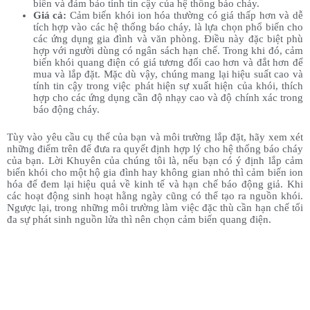
biến và đảm bảo tính tin cậy của hệ thống báo cháy.
Giá cả:
Cảm biến khói ion hóa thường có giá thấp hơn và dễ
tích hợp vào các hệ thống báo cháy, là lựa chọn phổ biến cho
các ứng dụng gia đình và văn phòng. Điều này đặc biệt phù
hợp với người dùng có ngân sách hạn chế. Trong khi đó, cảm
biến khói quang điện có giá tương đối cao hơn và đắt hơn để
mua và lắp đặt. Mặc dù vậy, chúng mang lại hiệu suất cao và
tính tin cậy trong việc phát hiện sự xuất hiện của khói, thích
hợp cho các ứng dụng cần độ nhạy cao và độ chính xác trong
báo động cháy.
Tùy vào yêu cầu cụ thể của bạn và môi trường lắp đặt, hãy xem xét
những điểm trên để đưa ra quyết định hợp lý cho hệ thống báo cháy
của bạn. Lời Khuyên của chúng tôi là, nếu bạn có ý định lắp cảm
biến khói cho một hộ gia đình hay không gian nhỏ thì cảm biến ion
hóa để đem lại hiệu quả về kinh tế và hạn chế báo động giả. Khi
các hoạt động sinh hoạt hằng ngày cũng có thể tạo ra nguồn khói.
Ngược lại, trong những môi trường làm việc đặc thù cần hạn chế tối
đa sự phát sinh nguồn lửa thì nên chọn cảm biến quang điện.