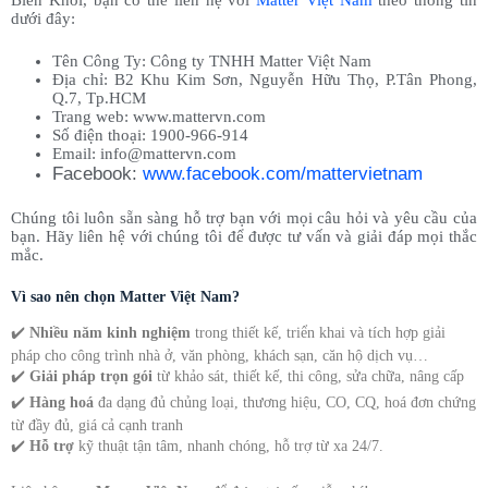
dưới đây:
Tên Công Ty: Công ty TNHH Matter Việt Nam
Địa chỉ: B2 Khu Kim Sơn, Nguyễn Hữu Thọ, P.Tân Phong,
Q.7, Tp.HCM
Trang web: www.mattervn.com
Số điện thoại: 1900-966-914
Email:
info@mattervn.com
Facebook:
www.facebook.com/mattervietnam
Chúng tôi luôn sẵn sàng hỗ trợ bạn với mọi câu hỏi và yêu cầu của
bạn. Hãy liên hệ với chúng tôi để được tư vấn và giải đáp mọi thắc
mắc.
Vì sao nên chọn Matter Việt Nam?
✔️
Nhiều năm kinh nghiệm
trong thiết kế, triển khai và tích hợp giải
pháp cho công trình nhà ở, văn phòng, khách sạn, căn hộ dịch vụ…
✔️
Giải pháp trọn gói
từ khảo sát, thiết kế, thi công, sửa chữa, nâng cấp
✔️
Hàng hoá
đa dạng đủ chủng loại, thương hiệu, CO, CQ, hoá đơn chứng
từ đầy đủ, giá cả cạnh tranh
✔️
Hỗ trợ
kỹ thuật tận tâm, nhanh chóng, hỗ trợ từ xa 24/7.