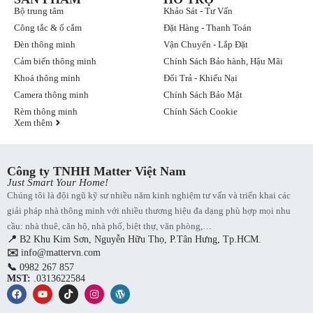
Bộ trung tâm
Khảo Sát - Tư Vấn
Công tắc & ổ cắm
Đặt Hàng - Thanh Toán
Đèn thông minh
Vận Chuyển - Lắp Đặt
Cảm biến thông minh
Chính Sách Bảo hành, Hậu Mãi
Khoá thông minh
Đổi Trả - Khiếu Nại
Camera thông minh
Chính Sách Bảo Mật
Rèm thông minh
Chính Sách Cookie
Xem thêm
Công ty TNHH Matter Việt Nam
Just Smart Your Home!
Chúng tôi là đội ngũ kỹ sư nhiều năm kinh nghiệm tư vấn và triển khai các
giải pháp nhà thông minh với nhiều thương hiệu đa dạng phù hợp mọi nhu
cầu: nhà thuê, căn hộ, nhà phố, biệt thự, văn phòng,…
📍
B2 Khu Kim Sơn, Nguyễn Hữu Thọ, P.Tân Hưng, Tp.HCM.
✉️
info@mattervn.com
📞
0982 267 857
MST:
.0313622584