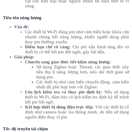
vật cản kim loại hoặc nguồn nhiễu tín hiệu như lò vi
sóng.
Tiêu tốn năng lượng
Vấn đề:
Các thiết bị Wi-Fi dùng pin như cảm biến hoặc khóa cửa
nhanh chóng hết năng lượng, khiến người dùng phải
thay pin thường xuyên.
Điểm hạn chế rõ ràng:
Chi phí vận hành tăng lên và
thiết bị có thể hết pin đột ngột, gây bất tiện.
Giải pháp:
Chuyển sang giao thức tiết kiệm năng lượng:
Sử dụng Zigbee hoặc Thread, các giao thức này
tiêu thụ ít năng lượng hơn, kéo dài thời gian sử
dụng pin.
Các thiết bị như cảm biến chuyển động, cảm biến
nhiệt độ phù hợp hơn với Zigbee.
Lên lịch kiểm tra và thay pin định kỳ:
Nếu sử dụng
thiết bị Wi-Fi, đảm bảo có lịch kiểm tra định kỳ để tránh
hết pin bất ngờ.
Kết hợp thiết bị dùng điện trực tiếp:
Với các thiết bị cố
định như camera hoặc loa thông minh, ưu tiên sử dụng
nguồn điện thay vì pin.
Tốc độ truyền tải chậm