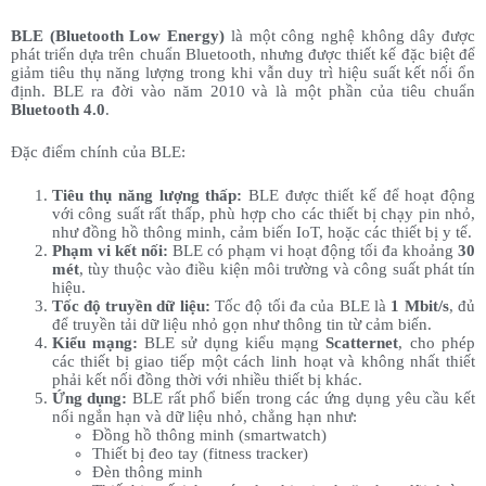
BLE (Bluetooth Low Energy)
là một công nghệ không dây được
phát triển dựa trên chuẩn Bluetooth, nhưng được thiết kế đặc biệt để
giảm tiêu thụ năng lượng trong khi vẫn duy trì hiệu suất kết nối ổn
định. BLE ra đời vào năm 2010 và là một phần của tiêu chuẩn
Bluetooth 4.0
.
Đặc điểm chính của BLE:
Tiêu thụ năng lượng thấp:
BLE được thiết kế để hoạt động
với công suất rất thấp, phù hợp cho các thiết bị chạy pin nhỏ,
như đồng hồ thông minh, cảm biến IoT, hoặc các thiết bị y tế.
Phạm vi kết nối:
BLE có phạm vi hoạt động tối đa khoảng
30
mét
, tùy thuộc vào điều kiện môi trường và công suất phát tín
hiệu.
Tốc độ truyền dữ liệu:
Tốc độ tối đa của BLE là
1 Mbit/s
, đủ
để truyền tải dữ liệu nhỏ gọn như thông tin từ cảm biến.
Kiểu mạng:
BLE sử dụng kiểu mạng
Scatternet
, cho phép
các thiết bị giao tiếp một cách linh hoạt và không nhất thiết
phải kết nối đồng thời với nhiều thiết bị khác.
Ứng dụng:
BLE rất phổ biến trong các ứng dụng yêu cầu kết
nối ngắn hạn và dữ liệu nhỏ, chẳng hạn như:
Đồng hồ thông minh (smartwatch)
Thiết bị đeo tay (fitness tracker)
Đèn thông minh