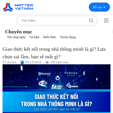
Hỗ trợ
Chuyên mục
Tin công nghệ
Sự kiện
Kiến thức
Tuyển dụng
Giao thức kết nối trong nhà thông minh là gì? Lựa
chọn sai lầm, bạn sẽ mất gì?
ttvtien
05/12/2024
150 lượt xem