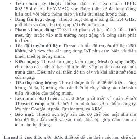
Tiêu chuẩn kỹ thuật:
Thread dựa trên tiêu chuẩn
IEEE
802.15.4
ở lớp PHY/MAC, vốn được thiết kế để hoạt động
hiệu quả với băng thông thấp và tiêu thụ năng lượng thấp.
Băng tần hoạt động:
Thread hoạt động ở băng tần
2.4 GHz
,
phổ biến và được hỗ trợ rộng rãi trên toàn cầu.
Phạm vi hoạt động:
Thread có phạm vi kết nối từ
10 – 100
mét
, tùy thuộc vào môi trường hoạt động và công suất phát
tín hiệu.
Tốc độ truyền dữ liệu:
Thread có tốc độ truyền dữ liệu
250
kbit/s
, phù hợp cho các ứng dụng IoT như cảm biến và điều
khiển thiết bị thông minh.
Kiểu mạng:
Thread sử dụng kiểu mạng
Mesh (mạng lưới)
,
cho phép các thiết bị kết nối trực tiếp và giao tiếp qua các nút
trung gian. Điều này cải thiện độ tin cậy và khả năng mở rộng
của mạng.
Tiêu thụ năng lượng:
Thread được thiết kế để tiết kiệm năng
lượng tối đa, lý tưởng cho các thiết bị chạy bằng pin như cảm
biến và khóa cửa thông minh.
Liên minh phát triển:
Thread được phát triển và quản lý bởi
Thread Group
, một tổ chức liên minh bao gồm nhiều công ty
lớn như Google, Apple, Qualcomm, và ARM.
Bảo mật:
Thread tích hợp sẵn các cơ chế bảo mật như mã
hóa dữ liệu đầu cuối và xác thực thiết bị, giúp đảm bảo an
toàn cho hệ thống.
Thread
là giao thức mới, được thiết kế để cải thiện các hạn chế của