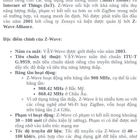
dành riêng cho các ứng dụng nhà thông minh (
Smart Home
) và
Internet of Things (IoT)
. Z-Wave nổi bật với khả năng tiêu thụ
năng lượng thấp, phạm vi kết nối xa hơn so với ZigBee trong một
số trường hợp, và mạng mesh ổn định. Nó được phát triển lần đầu
vào năm
2001
bởi công ty Zensys và hiện được quản lý bởi
Z-
Wave Alliance
.
Đặc điểm chính của Z-Wave:
Năm ra mắt:
VẬY-Wave được giới thiệu vào năm
2003
.
Tiêu chuẩn kỹ thuật:
VẬY-Wave tuân thủ chuẩn
ITU-T
G.9959
, một tiêu chuẩn dành riêng cho truyền thông không
dây tốc độ thấp và tiêu thụ năng lượng thấp.
Băng tần hoạt động:
Z-Wave hoạt động trên băng tần
900 MHz
, cụ thể là các
băng tần:
908.42 MHz
ở Bắc Mỹ.
868.42 MHz
ở Châu Âu.
Vì sử dụng băng tần thấp, Z-Wave ít bị nhiễu hơn so với
các công nghệ như Wi-Fi hay ZigBee, vốn hoạt động
trên băng tần 2.4 GHz.
Phạm vi hoạt động:
Z-Wave có phạm vi kết nối trong khoảng
30 – 100 mét
(ở điều kiện lý tưởng). Phạm vi có thể được mở
rộng nhờ vào kiến trúc mạng me
Tốc độ truyền dữ liệu:
Tốc độ truyền của Z-Wave từ
40 –
100 kbit/s
, phù hợp cho các ứng dụng gửi dữ liệu nhỏ, như