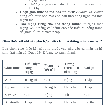
mạng Wi-Fi.
Thường xuyên cập nhật firmware cho router và
thiết bị.
Chọn giao thức có mã hóa tín hiệu:
Z-Wave và Matter
cung cấp mức bảo mật cao hơn nhờ công nghệ mã hóa
mạnh mẽ.
Tạo mạng riêng cho nhà thông minh:
Sử dụng một
mạng Wi-Fi riêng chỉ dành cho các thiết bị thông minh
để giảm rủi ro bị xâm nhập.
Giao thức kết nối nào phù hợp nhất cho nhà thông minh của bạn?
Lựa chọn giao thức kết nối phụ thuộc vào nhu cầu cá nhân và hệ
sinh thái hiện có. Dưới đây là bảng so sánh nhanh:
Tiết kiệm
Tương
Phạm vi
Giao thức
năng
thích đa
Chi phí
kết nối
lượng
nền tảng
Wi-Fi
Trung bình
Cao
Rộng
Thấp
Zigbee
Cao
Trung bình
Hạn chế
Thấp
Z-Wave
Cao
Rộng
Tốt
Cao
Bluetooth
Thấp
Thấp
Hạn chế
Rất thấp