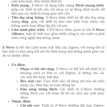
cảm biến hoặc điều khiển thiết bị.
Kiểu mạng:
Z-Wave sử dụng kiểu mạng
Mesh (mạng lưới)
,
giúp các thiết bị kết nối với nhau và tự động định tuyến dữ
liệu qua các thiết bị trung gian nếu cần.
Tiêu thụ năng lượng:
Z-Wave được thiết kế để tiêu thụ năng
lượng
thấp
, giúp các thiết bị như cảm biến hoặc khóa cửa
thông minh hoạt động lâu dài với pin.
Liên minh phát triển:
VẬY-Wave được quản lý bởi
Z-Wave
Alliance
, một tổ chức bao gồm nhiều công ty sản xuất và phát
triển công nghệ nhà thông minh.
Z-Wave
là đối thủ cạnh tranh trực tiếp của Zigbee, với trọng tâm là
bảo mật và khả năng kết nối ổn định trong nhà thông minh gồm các
ưu và nhược điểm:
Ưu điểm:
Phạm vi kết nối rộng:
Z-Wave có thể kết nối thiết bị ở
khoảng cách xa hơn so với Zigbee, lý tưởng cho các
căn nhà lớn hoặc biệt thự.
Bảo mật cao:
Giao thức này sử dụng mã hóa tín hiệu
nâng cao, đảm bảo an toàn thông tin.
Khả năng tương thích:
Các thiết bị Z-Wave thường
tương thích cao với nhau dù từ các nhà sản xuất khác
nhau.
Nhược điểm:
Chi phí cao:
Thiết bị Z-Wave thường đắt hơn Zigbee,