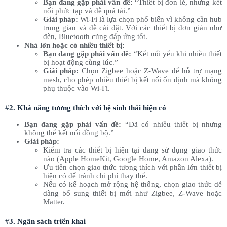
Bạn đang gặp phải vấn đề:
“Thiết bị đơn lẻ, nhưng kết
nối phức tạp và dễ quá tải.”
Giải pháp:
Wi-Fi là lựa chọn phổ biến vì không cần hub
trung gian và dễ cài đặt. Với các thiết bị đơn giản như
đèn, Bluetooth cũng đáp ứng tốt.
Nhà lớn hoặc có nhiều thiết bị:
Bạn đang gặp phải vấn đề:
“Kết nối yếu khi nhiều thiết
bị hoạt động cùng lúc.”
Giải pháp:
Chọn Zigbee hoặc Z-Wave để hỗ trợ mạng
mesh, cho phép nhiều thiết bị kết nối ổn định mà không
phụ thuộc vào Wi-Fi.
#
2. Khả năng tương thích với hệ sinh thái hiện có
Bạn đang gặp phải vấn đề:
“Đã có nhiều thiết bị nhưng
không thể kết nối đồng bộ.”
Giải pháp:
Kiểm tra các thiết bị hiện tại đang sử dụng giao thức
nào (Apple HomeKit, Google Home, Amazon Alexa).
Ưu tiên chọn giao thức tương thích với phần lớn thiết bị
hiện có để tránh chi phí thay thế.
Nếu có kế hoạch mở rộng hệ thống, chọn giao thức dễ
dàng bổ sung thiết bị mới như Zigbee, Z-Wave hoặc
Matter.
#
3. Ngân sách triển khai