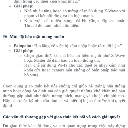
định trong các điều kiện khác nhau.”
Giải pháp:
Nhà nhiều tầng hoặc có tường dày: Sử dụng Z-Wave với
phạm vi kết nối rộng và tín hiệu mạnh.
Khu vực có nhiều sóng Wi-Fi: Chọn Zigbee hoặc
Thread để tránh nhiễu tín hiệu.
#
6. Mức độ bảo mật mong muốn
Painpoint:
“Lo lắng về việc bị xâm nhập hoặc rò rỉ dữ liệu.”
Giải pháp:
Chọn giao thức có mã hóa tín hiệu mạnh như Z-Wave
hoặc Matter để đảm bảo an toàn thông tin.
Hạn chế sử dụng Wi-Fi cho các thiết bị nhạy cảm như
khóa cửa hoặc camera nếu không có biện pháp bảo mật
bổ sung.
Chọn đúng giao thức kết nối không chỉ giúp hệ thống nhà thông
minh hoạt động ổn định mà còn giải quyết những khó khăn mà bạn
thường gặp phải như thiếu tương thích, mạng yếu hoặc chi phí cao.
Hãy cân nhắc kỹ nhu cầu thực tế và thiết bị hiện có trước khi quyết
định!
Các vấn đề thường gặp với giao thức kết nối và cách giải quyết
Dù giao thức kết nối đóng vai trò quan trọng trong việc xây dựng