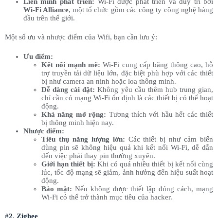
Liên minh phát triển:
Wi-Fi được phát triển và duy trì bởi
Wi-Fi Alliance
, một tổ chức gồm các công ty công nghệ hàng
đầu trên thế giới.
Một số ưu và nhược điểm của Wifi, bạn cần lưu ý:
Ưu điểm:
Kết nối mạnh mẽ:
Wi-Fi cung cấp băng thông cao, hỗ
trợ truyền tải dữ liệu lớn, đặc biệt phù hợp với các thiết
bị như camera an ninh hoặc loa thông minh.
Dễ dàng cài đặt:
Không yêu cầu thêm hub trung gian,
chỉ cần có mạng Wi-Fi ổn định là các thiết bị có thể hoạt
động.
Khả năng mở rộng:
Tương thích với hầu hết các thiết
bị thông minh hiện nay.
Nhược điểm:
Tiêu thụ năng lượng lớn:
Các thiết bị như cảm biến
dùng pin sẽ không hiệu quả khi kết nối Wi-Fi, dễ dẫn
đến việc phải thay pin thường xuyên.
Giới hạn thiết bị:
Khi có quá nhiều thiết bị kết nối cùng
lúc, tốc độ mạng sẽ giảm, ảnh hưởng đến hiệu suất hoạt
động.
Bảo mật:
Nếu không được thiết lập đúng cách, mạng
Wi-Fi có thể trở thành mục tiêu của hacker.
#
2. Zigbee