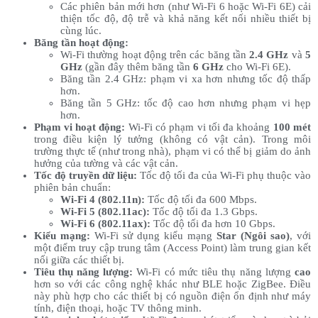
Các phiên bản mới hơn (như Wi-Fi 6 hoặc Wi-Fi 6E) cải
thiện tốc độ, độ trễ và khả năng kết nối nhiều thiết bị
cùng lúc.
Băng tần hoạt động:
Wi-Fi thường hoạt động trên các băng tần
2.4 GHz
và
5
GHz
(gần đây thêm băng tần
6 GHz
cho Wi-Fi 6E).
Băng tần 2.4 GHz: phạm vi xa hơn nhưng tốc độ thấp
hơn.
Băng tần 5 GHz: tốc độ cao hơn nhưng phạm vi hẹp
hơn.
Phạm vi hoạt động:
Wi-Fi có phạm vi tối đa khoảng
100 mét
trong điều kiện lý tưởng (không có vật cản). Trong môi
trường thực tế (như trong nhà), phạm vi có thể bị giảm do ảnh
hưởng của tường và các vật cản.
Tốc độ truyền dữ liệu:
Tốc độ tối đa của Wi-Fi phụ thuộc vào
phiên bản chuẩn:
Wi-Fi 4 (802.11n):
Tốc độ tối đa 600 Mbps.
Wi-Fi 5 (802.11ac):
Tốc độ tối đa 1.3 Gbps.
Wi-Fi 6 (802.11ax):
Tốc độ tối đa hơn 10 Gbps.
Kiểu mạng:
Wi-Fi sử dụng kiểu mạng
Star (Ngôi sao)
, với
một điểm truy cập trung tâm (Access Point) làm trung gian kết
nối giữa các thiết bị.
Tiêu thụ năng lượng:
Wi-Fi có mức tiêu thụ năng lượng
cao
hơn so với các công nghệ khác như BLE hoặc ZigBee. Điều
này phù hợp cho các thiết bị có nguồn điện ổn định như máy
tính, điện thoại, hoặc TV thông minh.