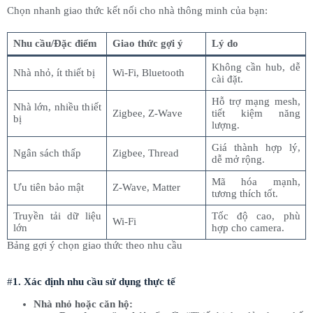
Chọn nhanh giao thức kết nối cho nhà thông minh của bạn:
Nhu cầu/Đặc điểm
Giao thức gợi ý
Lý do
Không cần hub, dễ
Nhà nhỏ, ít thiết bị
Wi-Fi, Bluetooth
cài đặt.
Hỗ trợ mạng mesh,
Nhà lớn, nhiều thiết
Zigbee, Z-Wave
tiết kiệm năng
bị
lượng.
Giá thành hợp lý,
Ngân sách thấp
Zigbee, Thread
dễ mở rộng.
Mã hóa mạnh,
Ưu tiên bảo mật
Z-Wave, Matter
tương thích tốt.
Truyền tải dữ liệu
Tốc độ cao, phù
Wi-Fi
lớn
hợp cho camera.
Bảng gợi ý chọn giao thức theo nhu cầu
#
1. Xác định nhu cầu sử dụng thực tế
Nhà nhỏ hoặc căn hộ: