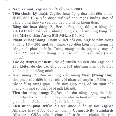
Năm ra mắt:
ZigBee ra đời vào năm
2003
.
Tiêu chuẩn kỹ thuật:
ZigBee hoạt động dựa trên tiêu chuẩn
IEEE 802.15.4
, vốn được thiết kế cho mạng không dây có
băng thông thấp và yêu cầu tiêu thụ năng lượng thấp.
Băng tần hoạt động:
ZigBee thường hoạt động ở băng tần
2.4 GHz
trên toàn cầu, nhưng cũng có thể sử dụng băng tần
868 MHz
ở châu Âu và
915 MHz
ở Bắc Mỹ.
Phạm vi hoạt động:
Phạm vi kết nối của ZigBee nằm trong
khoảng
10 – 100 mét
, tùy thuộc vào điều kiện môi trường và
công suất phát tín hiệu. Trong mạng mesh, phạm vi này có
thể được mở rộng thông qua các nút chuyển tiếp (relay
nodes).
Tốc độ truyền dữ liệu:
Tốc độ truyền dữ liệu của ZigBee là
250 kbit/s
, đủ cho các ứng dụng IoT như cảm biến hoặc điều
khiển thiết bị thông minh.
Kiểu mạng:
ZigBee sử dụng kiểu mạng
Mesh (Mạng lưới)
,
cho phép các thiết bị kết nối với nhau và truyền dữ liệu qua
các thiết bị trung gian. Điều này giúp tăng độ ổn định của
mạng khi một số thiết bị bị mất kết nối.
Tiêu thụ năng lượng:
ZigBee tiêu thụ năng lượng rất thấp,
phù hợp cho các thiết bị chạy pin nhỏ và hoạt động trong thời
gian dài, như cảm biến hoặc thiết bị đo đạc.
Liên minh phát triển:
ZigBee được quản lý bởi
ZigBee
Alliance
(nay được đổi tên thành
Connectivity Standards
Alliance – CSA
), một tổ chức phát triển tiêu chuẩn cho các