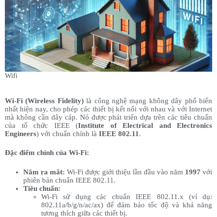
Wifi
Wi-Fi (Wireless Fidelity)
là công nghệ mạng không dây phổ biến
nhất hiện nay, cho phép các thiết bị kết nối với nhau và với Internet
mà không cần dây cáp. Nó được phát triển dựa trên các tiêu chuẩn
của tổ chức IEEE (
Institute of Electrical and Electronics
Engineers
) với chuẩn chính là
IEEE 802.11
.
Đặc điểm chính của Wi-Fi:
Năm ra mắt:
Wi-Fi được giới thiệu lần đầu vào năm
1997
với
phiên bản chuẩn IEEE 802.11.
Tiêu chuẩn:
Wi-Fi sử dụng các chuẩn IEEE 802.11.x (ví dụ:
802.11a/b/g/n/ac/ax) để đảm bảo tốc độ và khả năng
tương thích giữa các thiết bị.