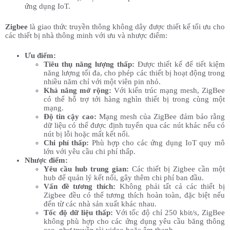
ứng dụng IoT.
Zigbee
là giao thức truyền thông không dây được thiết kế tối ưu cho
các thiết bị nhà thông minh với ưu và nhược điểm:
Ưu điểm:
Tiêu thụ năng lượng thấp:
Được thiết kế để tiết kiệm
năng lượng tối đa, cho phép các thiết bị hoạt động trong
nhiều năm chỉ với một viên pin nhỏ.
Khả năng mở rộng:
Với kiến trúc mạng mesh, ZigBee
có thể hỗ trợ tới hàng nghìn thiết bị trong cùng một
mạng.
Độ tin cậy cao:
Mạng mesh của ZigBee đảm bảo rằng
dữ liệu có thể được định tuyến qua các nút khác nếu có
nút bị lỗi hoặc mất kết nối.
Chi phí thấp:
Phù hợp cho các ứng dụng IoT quy mô
lớn với yêu cầu chi phí thấp.
Nhược điểm:
Yêu cầu hub trung gian:
Các thiết bị Zigbee cần một
hub để quản lý kết nối, gây thêm chi phí ban đầu.
Vấn đề tương thích:
Không phải tất cả các thiết bị
Zigbee đều có thể tương thích hoàn toàn, đặc biệt nếu
đến từ các nhà sản xuất khác nhau.
Tốc độ dữ liệu thấp:
Với tốc độ chỉ 250 kbit/s, ZigBee
không phù hợp cho các ứng dụng yêu cầu băng thông