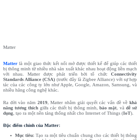
Matter
Matter
là một giao thức kết nối mở được thiết kế để giúp các thiết
bị thông minh từ nhiều nhà sản xuất khác nhau hoạt động liền mạch
với nhau. Matter được phát triển bởi tổ chức
Connectivity
Standards Alliance (CSA)
(trước đây là Zigbee Alliance) với sự hợp
tác của các công ty lớn như Apple, Google, Amazon, Samsung, và
nhiều hãng công nghệ khác.
Ra đời vào năm
2019
, Matter nhằm giải quyết các vấn đề về
khả
năng tương thích
giữa các thiết bị thông minh,
bảo mật
, và
dễ sử
dụng
, tạo ra một nền tảng thống nhất cho Internet of Things (
IoT
).
Đặc điểm chính của Matter:
Mục tiêu:
Tạo ra một tiêu chuẩn chung cho các thiết bị thông