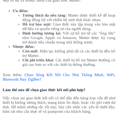
Một số ưu và nhược điểm của giao thức Matter:
Ưu điểm:
Tương thích đa nền tảng:
Matter được thiết kế để hoạt
động đồng bộ với nhiều hệ sinh thái khác nhau.
Hỗ trợ bảo mật:
Giao thức này tập trung vào bảo mật
dữ liệu và quyền riêng tư của người dùng.
Định hướng tương lai:
Với sự hỗ trợ từ các “ông lớn”
như Google, Apple và Amazon, Matter được kỳ vọng
trở thành tiêu chuẩn trong nhà thông minh.
Nhược điểm:
Còn mới:
Hiện tại, không phải tất cả các thiết bị đều hỗ
trợ Matter.
Chi phí triển khai:
Các thiết bị hỗ trợ Matter thường có
giá cao hơn so với các thiết bị thông thường.
Xem thêm:
Chọn Sóng Kết Nối Cho Nhà Thông Minh, WiFi,
Bluetooth Hay ZigBee?
Làm thế nào để chọn giao thức kết nối phù hợp?
Việc chọn sai giao thức kết nối có thể dẫn đến hàng loạt vấn đề như
thiết bị không tương thích, mạng kém ổn định, hoặc chi phí vượt dự
tính. Để tránh những rắc rối này, hãy cân nhắc các yếu tố dưới đây,
bám sát nhu cầu thực tế và painpoint của khách hàng.