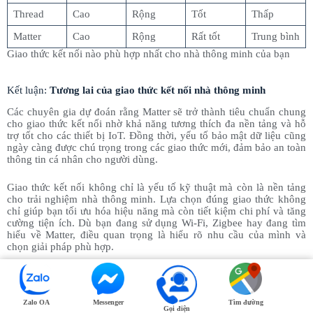
Thread
Cao
Rộng
Tốt
Thấp
Matter
Cao
Rộng
Rất tốt
Trung bình
Giao thức kết nối nào phù hợp nhất cho nhà thông minh của bạn
Kết luận:
Tương lai của giao thức kết nối nhà thông minh
Các chuyên gia dự đoán rằng Matter sẽ trở thành tiêu chuẩn chung
cho giao thức kết nối nhờ khả năng tương thích đa nền tảng và hỗ
trợ tốt cho các thiết bị IoT. Đồng thời, yếu tố bảo mật dữ liệu cũng
ngày càng được chú trọng trong các giao thức mới, đảm bảo an toàn
thông tin cá nhân cho người dùng.
Giao thức kết nối không chỉ là yếu tố kỹ thuật mà còn là nền tảng
cho trải nghiệm nhà thông minh. Lựa chọn đúng giao thức không
chỉ giúp bạn tối ưu hóa hiệu năng mà còn tiết kiệm chi phí và tăng
cường tiện ích. Dù bạn đang sử dụng Wi-Fi, Zigbee hay đang tìm
hiểu về Matter, điều quan trọng là hiểu rõ nhu cầu của mình và
chọn giải pháp phù hợp.
Vì sao nên chọn Matter Việt Nam?
✔️
Nhiều năm kinh nghiệm
trong thiết kế, triển khai và tích hợp giải
Zalo OA
Messenger
Tìm đường
Gọi điện
pháp cho công trình nhà ở, văn phòng, khách sạn, căn hộ dịch vụ…