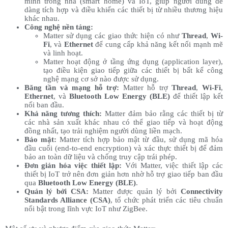
minh trong nhà (smart home) và IoT, giúp người dùng dễ
dàng tích hợp và điều khiển các thiết bị từ nhiều thương hiệu
khác nhau.
Công nghệ nền tảng:
Matter sử dụng các giao thức hiện có như
Thread
,
Wi-
Fi
, và
Ethernet
để cung cấp khả năng kết nối mạnh mẽ
và linh hoạt.
Matter hoạt động ở tầng ứng dụng (application layer),
tạo điều kiện giao tiếp giữa các thiết bị bất kể công
nghệ mạng cơ sở nào được sử dụng.
Băng tần và mạng hỗ trợ:
Matter hỗ trợ
Thread
,
Wi-Fi
,
Ethernet
, và
Bluetooth Low Energy (BLE)
để thiết lập kết
nối ban đầu.
Khả năng tương thích:
Matter đảm bảo rằng các thiết bị từ
các nhà sản xuất khác nhau có thể giao tiếp và hoạt động
đồng nhất, tạo trải nghiệm người dùng liền mạch.
Bảo mật:
Matter tích hợp bảo mật từ đầu, sử dụng mã hóa
đầu cuối (end-to-end encryption) và xác thực thiết bị để đảm
bảo an toàn dữ liệu và chống truy cập trái phép.
Đơn giản hóa việc thiết lập:
Với Matter, việc thiết lập các
thiết bị IoT trở nên đơn giản hơn nhờ hỗ trợ giao tiếp ban đầu
qua
Bluetooth Low Energy (BLE)
.
Quản lý bởi CSA:
Matter được quản lý bởi
Connectivity
Standards Alliance (CSA)
, tổ chức phát triển các tiêu chuẩn
nổi bật trong lĩnh vực IoT như ZigBee.