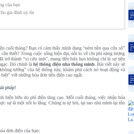
ống của bạn
ho gia đình uy tín
ện cuối tháng? Bạn có cảm thấy mình đang “ném tiền qua cửa sổ”
cần thiết? Trong cuộc sống hiện đại, nỗi lo về chi phí năng lượng
ã trở thành “vị cứu tinh”, mang đến hứa hẹn không chỉ là sự tiện
ngạc. Đó chính là
hệ thống điện nhà thông minh
. Bài viết này sẽ
“không tưởng” của hệ thống này, khám phá cách nó hoạt động và
m biệt” với những hóa đơn tiền điện cao ngất.
iải pháp!
nh hiện hữu do phí điện tăng cao. Mỗi cuối tháng, việc nhận hóa
 sự là một nỗi lo lắng. Chúng ta tự hỏi, tại sao nhà mình lại tốn
hóa đơn điện của bạn: