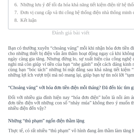
Những lưu ý để tối đa hóa khả năng tiết kiệm điện từ hệ th
Đơn vị cung cấp và thi công hệ thống điện nhà thông minh c
Kết luận
Đánh giá bài viết
Bạn có thường xuyên “choáng váng” mỗi khi nhận hóa đơn tiền đi
cho những thiết bị điện vẫn âm thầm hoạt động ngay cả khi không 
ngày càng gia tăng. Nhưng đừng lo, sự xuất hiện của công nghệ đ
nghi mà còn giúp ví tiền của bạn “nhẹ gánh” một cách đáng kinh 
cùng bạn “bóc tách” những bí mật đằng sau khả năng tiết kiệm 
những lợi ích vượt trội mà nó mang lại, giúp bạn tự tin nói lời “tạ
“Choáng váng” với hóa đơn tiền điện mỗi tháng? Đã đến lúc tìm g
Đối với nhiều gia đình hiện nay “hóa đơn điện” luôn là nỗi ám ả
đơn tiền điện với những con số “nhảy múa” không theo ý muốn thực
nhiều điện đến vậy?
Những “thủ phạm” ngốn điện thầm lặng
Thực tế, có rất nhiều “thủ phạm” vô hình đang âm thầm làm tăng 