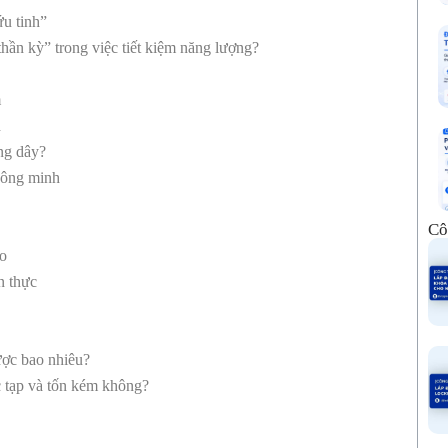
ứu tinh”
thần kỳ” trong việc tiết kiệm năng lượng?
m
h
ng dây?
thông minh
Cô
ao
n thực
ược bao nhiêu?
c tạp và tốn kém không?