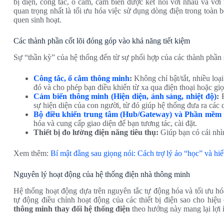
bị điện, công tắc, ổ cắm, cảm biến được kết nối với nhau và với
quan trọng nhất là tối ưu hóa việc sử dụng dòng điện trong toàn 
quen sinh hoạt.
Các thành phần cốt lõi đóng góp vào khả năng tiết kiệm
Sự “thần kỳ” của hệ thống đến từ sự phối hợp của các thành phần 
Công tắc, ổ cắm thông minh
:
Không chỉ bật/tắt, nhiều loại
đó và cho phép bạn điều khiển từ xa qua điện thoại hoặc giọ
Cảm biến thông minh (Hiện diện, ánh sáng, nhiệt độ)
:
Đ
sự hiện diện của con người, từ đó giúp hệ thống đưa ra các 
Bộ điều khiển trung tâm (Hub/Gateway) và Phần mềm 
hóa và cung cấp giao diện để bạn tương tác, cài đặt.
Thiết bị đo lường điện năng tiêu thụ:
Giúp bạn có cái nhìn
Xem thêm:
Bí mật đằng sau giọng nói: Cách trợ lý ảo “học” và hi
Nguyên lý hoạt động của hệ thống điện nhà thông minh
Hệ thống hoạt động dựa trên nguyên tắc tự động hóa và tối ưu hó
tự động điều chỉnh hoạt động của các thiết bị điện sao cho hiệu
thông minh thay đổi hệ thống điện
theo hướng này mang lại lợi 