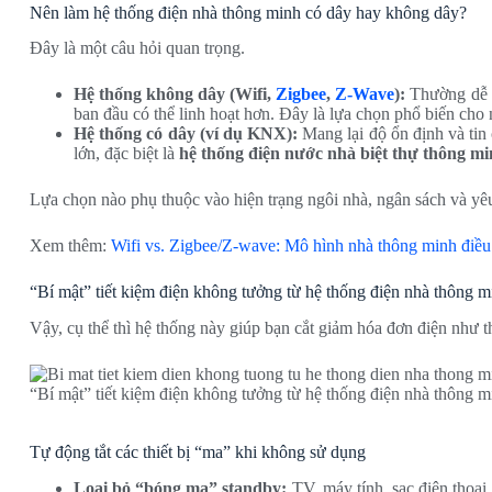
Nên làm hệ thống điện nhà thông minh có dây hay không dây?
Đây là một câu hỏi quan trọng.
Hệ thống không dây (Wifi,
Zigbee
,
Z-Wave
):
Thường dễ lắ
ban đầu có thể linh hoạt hơn. Đây là lựa chọn phổ biến cho 
Hệ thống có dây (ví dụ KNX):
Mang lại độ ổn định và tin
lớn, đặc biệt là
hệ thống điện nước nhà biệt thự thông m
Lựa chọn nào phụ thuộc vào hiện trạng ngôi nhà, ngân sách và yêu
Xem thêm:
Wifi vs. Zigbee/Z-wave: Mô hình nhà thông minh điều 
“Bí mật” tiết kiệm điện không tưởng từ hệ thống điện nhà thông m
Vậy, cụ thể thì hệ thống này giúp bạn cắt giảm hóa đơn điện như t
“Bí mật” tiết kiệm điện không tưởng từ hệ thống điện nhà thông m
Tự động tắt các thiết bị “ma” khi không sử dụng
Loại bỏ “bóng ma” standby:
TV, máy tính, sạc điện thoại