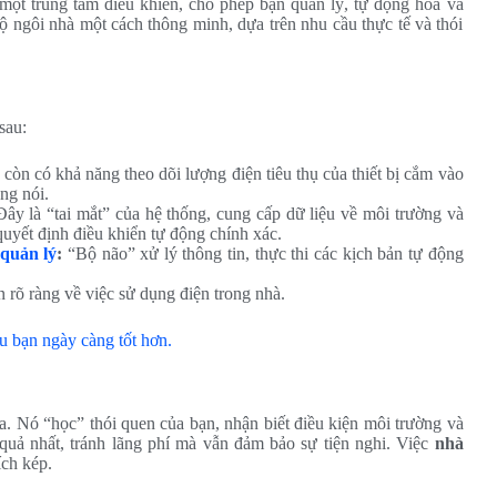
 một trung tâm điều khiển, cho phép bạn quản lý, tự động hóa và
bộ ngôi nhà một cách thông minh, dựa trên nhu cầu thực tế và thói
sau:
 còn có khả năng theo dõi lượng điện tiêu thụ của thiết bị cắm vào
ng nói.
ây là “tai mắt” của hệ thống, cung cấp dữ liệu về môi trường và
quyết định điều khiển tự động chính xác.
quản lý
:
“Bộ não” xử lý thông tin, thực thi các kịch bản tự động
 rõ ràng về việc sử dụng điện trong nhà.
ểu bạn ngày càng tốt hơn.
a. Nó “học” thói quen của bạn, nhận biết điều kiện môi trường và
 quả nhất, tránh lãng phí mà vẫn đảm bảo sự tiện nghi. Việc
nhà
ích kép.