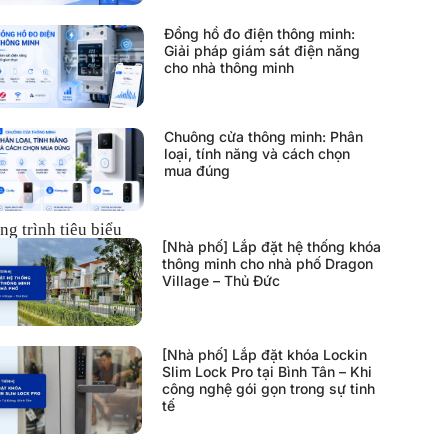
Đồng hồ đo điện thông minh:
Giải pháp giám sát điện năng
cho nhà thông minh
Chuông cửa thông minh: Phân
loại, tính năng và cách chọn
mua đúng
ng trình tiêu biểu
[Nhà phố] Lắp đặt hệ thống khóa
thông minh cho nhà phố Dragon
Village – Thủ Đức
[Nhà phố] Lắp đặt khóa Lockin
Slim Lock Pro tại Bình Tân – Khi
công nghệ gói gọn trong sự tinh
tế