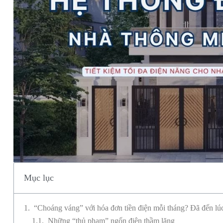
Mục lục
“Choáng váng” với hóa đơn tiền điện mỗi tháng? Đã đến lúc
Những “thủ phạm” ngốn điện thầm lặng