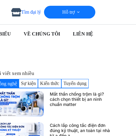
Hỗ trợ
Tìm đại lý
BIỂU
VỀ CHÚNG TÔI
LIÊN HỆ
i viết xem nhiều
Sự kiện
Kiến thức
Tuyển dụng
ông nghệ
Mắt thần chống trộm là gì?
cách chọn thiết bị an ninh
chuẩn matter
Cách lắp công tắc điện đơn
đúng kỹ thuật, an toàn tại nhà
từ a đến z