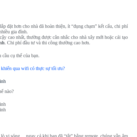
p đặt hơn cho nhà đã hoàn thiện, ít “đụng chạm” kết cấu, chi phí
nhiều gia đình.
 cậy cao nhất, thường được cân nhắc cho nhà xây mới hoặc cải tạo
inh
. Chi phí đầu tư và thi công thường cao hơn.
 cầu cụ thể của bạn.
khiển qua wifi có thực sự tối ưu?
inh
hế nào?
inh
, lò vi sóng… ngay cả khi bạn đã “tắt” bằng remote, chúng vẫn âm