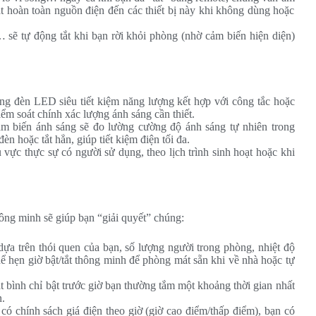
t hoàn toàn nguồn điện đến các thiết bị này khi không dùng hoặc
sẽ tự động tắt khi bạn rời khỏi phòng (nhờ cảm biến hiện diện)
g đèn LED siêu tiết kiệm năng lượng kết hợp với công tắc hoặc
ểm soát chính xác lượng ánh sáng cần thiết.
 biến ánh sáng sẽ đo lường cường độ ánh sáng tự nhiên trong
n hoặc tắt hẳn, giúp tiết kiệm điện tối đa.
vực thực sự có người sử dụng, theo lịch trình sinh hoạt hoặc khi
ông minh sẽ giúp bạn “giải quyết” chúng:
ựa trên thói quen của bạn, số lượng người trong phòng, nhiệt độ
hể hẹn giờ bật/tắt thông minh để phòng mát sẵn khi về nhà hoặc tự
t bình chỉ bật trước giờ bạn thường tắm một khoảng thời gian nhất
n.
ó chính sách giá điện theo giờ (giờ cao điểm/thấp điểm), bạn có