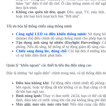
thầm “ăn” điện ở chế độ chờ. Ổ cắm thông minh có thể ngắ
theo lịch trình.
Không còn quên tắt đèn, quạt:
Đèn, quạt, TV, máy tính… 
hoặc khi bạn kích hoạt kịch bản “Rời nhà”.
Tối ưu hóa hệ thống chiếu sáng thông minh
Công nghệ LED và điều khiển thông minh
:
Sử dụng bón
dimmer (bộ điều chỉnh độ sáng) thông minh cho phép bạn ki
Tận dụng ánh sáng tự nhiên (Daylight Harvesting):
Cảm
phòng. Nếu đủ sáng, hệ thống sẽ tự động giảm độ sáng của đè
Chiếu sáng đúng lúc, đúng chỗ
:
Chỉ bật đèn ở những khu 
có sự hiện diện được phát hiện.
Quản lý “khôn ngoan” các thiết bị tiêu thụ điện năng cao
Đây là những “kẻ ngốn điện” chính trong nhà, và hệ thống điện th
Điều hòa không khí:
Tự động điều chỉnh nhiệt độ phòng d
bên ngoài, hoặc tự động tắt khi không có ai. Bạn cũng có t
tắt khi bạn ngủ say.
Bình nóng lạnh:
Thay vì đun nước 24/24, bạn có thể cài đặ
định, đảm bảo có nước nóng khi cần mà không lãng phí điệ
Máy giặt, máy sấy, máy rửa bát:
Nếu nhà cung cấp điện c