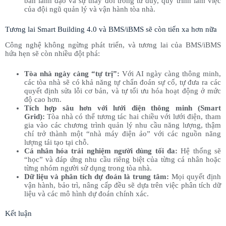
ban lãnh đạo và sự thay đổi trong tư duy, quy trình làm việc
của đội ngũ quản lý và vận hành tòa nhà.
Tương lai Smart Building 4.0 và BMS/iBMS sẽ còn tiến xa hơn nữa
Công nghệ không ngừng phát triển, và tương lai của BMS/iBMS
hứa hẹn sẽ còn nhiều đột phá:
Tòa nhà ngày càng “tự trị”:
Với AI ngày càng thông minh,
các tòa nhà sẽ có khả năng tự chẩn đoán sự cố, tự đưa ra các
quyết định sửa lỗi cơ bản, và tự tối ưu hóa hoạt động ở mức
độ cao hơn.
Tích hợp sâu hơn với lưới điện thông minh (Smart
Grid):
Tòa nhà có thể tương tác hai chiều với lưới điện, tham
gia vào các chương trình quản lý nhu cầu năng lượng, thậm
chí trở thành một “nhà máy điện ảo” với các nguồn năng
lượng tái tạo tại chỗ.
Cá nhân hóa trải nghiệm người dùng tối đa:
Hệ thống sẽ
“học” và đáp ứng nhu cầu riêng biệt của từng cá nhân hoặc
từng nhóm người sử dụng trong tòa nhà.
Dữ liệu và phân tích dự đoán là trung tâm:
Mọi quyết định
vận hành, bảo trì, nâng cấp đều sẽ dựa trên việc phân tích dữ
liệu và các mô hình dự đoán chính xác.
Kết luận