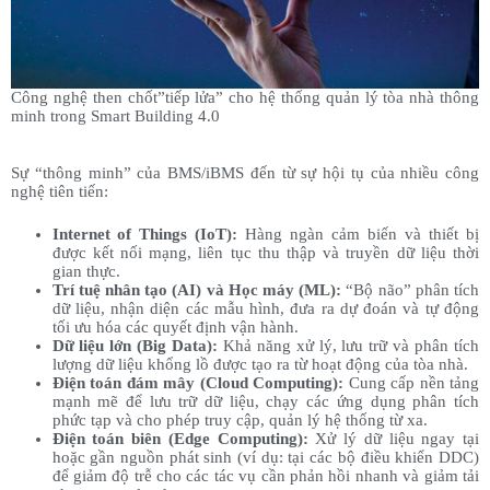
Công nghệ then chốt”tiếp lửa” cho hệ thống quản lý tòa nhà thông
minh trong Smart Building 4.0
Sự “thông minh” của BMS/iBMS đến từ sự hội tụ của nhiều công
nghệ tiên tiến:
Internet of Things (IoT):
Hàng ngàn cảm biến và thiết bị
được kết nối mạng, liên tục thu thập và truyền dữ liệu thời
gian thực.
Trí tuệ nhân tạo (AI) và Học máy (ML):
“Bộ não” phân tích
dữ liệu, nhận diện các mẫu hình, đưa ra dự đoán và tự động
tối ưu hóa các quyết định vận hành.
Dữ liệu lớn (Big Data):
Khả năng xử lý, lưu trữ và phân tích
lượng dữ liệu khổng lồ được tạo ra từ hoạt động của tòa nhà.
Điện toán đám mây (Cloud Computing):
Cung cấp nền tảng
mạnh mẽ để lưu trữ dữ liệu, chạy các ứng dụng phân tích
phức tạp và cho phép truy cập, quản lý hệ thống từ xa.
Điện toán biên (Edge Computing):
Xử lý dữ liệu ngay tại
hoặc gần nguồn phát sinh (ví dụ: tại các bộ điều khiển DDC)
để giảm độ trễ cho các tác vụ cần phản hồi nhanh và giảm tải