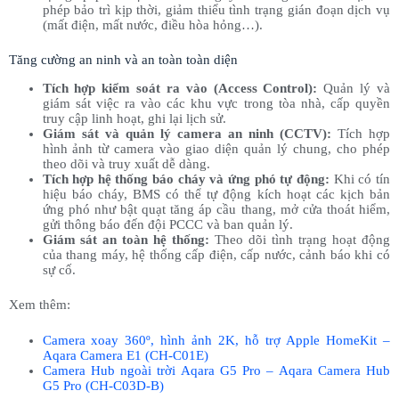
phép bảo trì kịp thời, giảm thiểu tình trạng gián đoạn dịch vụ
(mất điện, mất nước, điều hòa hỏng…).
Tăng cường an ninh và an toàn toàn diện
Tích hợp kiểm soát ra vào (Access Control):
Quản lý và
giám sát việc ra vào các khu vực trong tòa nhà, cấp quyền
truy cập linh hoạt, ghi lại lịch sử.
Giám sát và quản lý camera an ninh (CCTV):
Tích hợp
hình ảnh từ camera vào giao diện quản lý chung, cho phép
theo dõi và truy xuất dễ dàng.
Tích hợp hệ thống báo cháy và ứng phó tự động:
Khi có tín
hiệu báo cháy, BMS có thể tự động kích hoạt các kịch bản
ứng phó như bật quạt tăng áp cầu thang, mở cửa thoát hiểm,
gửi thông báo đến đội PCCC và ban quản lý.
Giám sát an toàn hệ thống:
Theo dõi tình trạng hoạt động
của thang máy, hệ thống cấp điện, cấp nước, cảnh báo khi có
sự cố.
Xem thêm:
Camera xoay 360º, hình ảnh 2K, hỗ trợ Apple HomeKit –
Aqara Camera E1 (CH-C01E)
Camera Hub ngoài trời Aqara G5 Pro – Aqara Camera Hub
G5 Pro (CH-C03D-B)