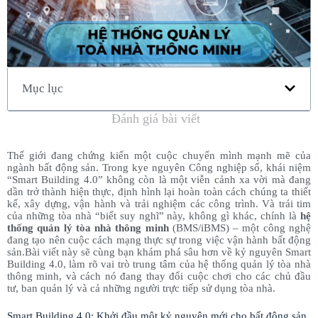
Mục lục
Đánh giá bài viết
Thế giới đang chứng kiến một cuộc chuyển mình mạnh mẽ của
ngành bất động sản. Trong kye nguyên Công nghiệp số, khái niệm
“Smart Building 4.0” không còn là một viễn cảnh xa vời mà đang
dần trở thành hiện thực, định hình lại hoàn toàn cách chúng ta thiết
kế, xây dựng, vận hành và trải nghiệm các công trình. Và trái tim
của những tòa nhà “biết suy nghĩ” này, không gì khác, chính là
hệ
thống quản lý tòa nhà thông minh
(BMS/iBMS) – một công nghệ
đang tạo nên cuộc cách mạng thực sự trong việc vận hành bất động
sản.Bài viết này sẽ cùng bạn khám phá sâu hơn về kỷ nguyên Smart
Building 4.0, làm rõ vai trò trung tâm của hệ thống quản lý tòa nhà
thông minh, và cách nó đang thay đổi cuộc chơi cho các chủ đầu
tư, ban quản lý và cả những người trực tiếp sử dụng tòa nhà.
Smart Building 4.0: Khởi đầu một kỷ nguyên mới cho bất động sản