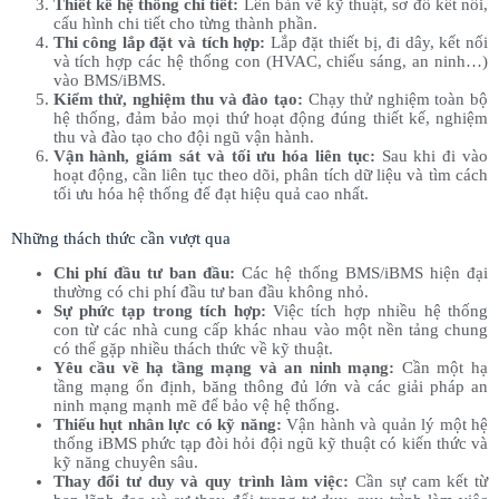
Thiết kế hệ thống chi tiết:
Lên bản vẽ kỹ thuật, sơ đồ kết nối,
cấu hình chi tiết cho từng thành phần.
Thi công lắp đặt và tích hợp:
Lắp đặt thiết bị, đi dây, kết nối
và tích hợp các hệ thống con (HVAC, chiếu sáng, an ninh…)
vào BMS/iBMS.
Kiểm thử, nghiệm thu và đào tạo:
Chạy thử nghiệm toàn bộ
hệ thống, đảm bảo mọi thứ hoạt động đúng thiết kế, nghiệm
thu và đào tạo cho đội ngũ vận hành.
Vận hành, giám sát và tối ưu hóa liên tục:
Sau khi đi vào
hoạt động, cần liên tục theo dõi, phân tích dữ liệu và tìm cách
tối ưu hóa hệ thống để đạt hiệu quả cao nhất.
Những thách thức cần vượt qua
Chi phí đầu tư ban đầu:
Các hệ thống BMS/iBMS hiện đại
thường có chi phí đầu tư ban đầu không nhỏ.
Sự phức tạp trong tích hợp:
Việc tích hợp nhiều hệ thống
con từ các nhà cung cấp khác nhau vào một nền tảng chung
có thể gặp nhiều thách thức về kỹ thuật.
Yêu cầu về hạ tầng mạng và an ninh mạng:
Cần một hạ
tầng mạng ổn định, băng thông đủ lớn và các giải pháp an
ninh mạng mạnh mẽ để bảo vệ hệ thống.
Thiếu hụt nhân lực có kỹ năng:
Vận hành và quản lý một hệ
thống iBMS phức tạp đòi hỏi đội ngũ kỹ thuật có kiến thức và
kỹ năng chuyên sâu.
Thay đổi tư duy và quy trình làm việc:
Cần sự cam kết từ