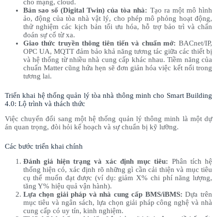
cho mạng, cloud.
Bản sao số (Digital Twin) của tòa nhà:
Tạo ra một mô hình
ảo, động của tòa nhà vật lý, cho phép mô phỏng hoạt động,
thử nghiệm các kịch bản tối ưu hóa, hỗ trợ bảo trì và chẩn
đoán sự cố từ xa.
Giao thức truyền thông tiên tiến và chuẩn mở:
BACnet/IP,
OPC UA, MQTT đảm bảo khả năng tương tác giữa các thiết bị
và hệ thống từ nhiều nhà cung cấp khác nhau. Tiềm năng của
chuẩn Matter cũng hứa hẹn sẽ đơn giản hóa việc kết nối trong
tương lai.
Triển khai hệ thống quản lý tòa nhà thông minh cho Smart Building
4.0: Lộ trình và thách thức
Việc chuyển đổi sang một hệ thống quản lý thông minh là một dự
án quan trọng, đòi hỏi kế hoạch và sự chuẩn bị kỹ lưỡng.
Các bước triển khai chính
Đánh giá hiện trạng và xác định mục tiêu:
Phân tích hệ
thống hiện có, xác định rõ những gì cần cải thiện và mục tiêu
cụ thể muốn đạt được (ví dụ: giảm X% chi phí năng lượng,
tăng Y% hiệu quả vận hành).
Lựa chọn giải pháp và nhà cung cấp BMS/iBMS:
Dựa trên
mục tiêu và ngân sách, lựa chọn giải pháp công nghệ và nhà
cung cấp có uy tín, kinh nghiệm.