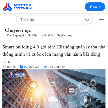
Hỗ trợ
Chuyên mục
Tin công nghệ
Sự kiện
Kiến thức
Tuyển dụng
Smart building 4.0 gọi tên: Hệ thống quản lý tòa nhà
thông minh và cuộc cách mạng vận hành bất động
sản.
ttvtien
02/06/2025
168 lượt xem