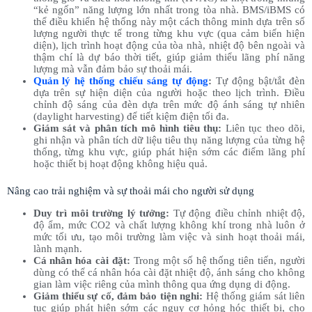
“kẻ ngốn” năng lượng lớn nhất trong tòa nhà. BMS/iBMS có
thể điều khiển hệ thống này một cách thông minh dựa trên số
lượng người thực tế trong từng khu vực (qua cảm biến hiện
diện), lịch trình hoạt động của tòa nhà, nhiệt độ bên ngoài và
thậm chí là dự báo thời tiết, giúp giảm thiểu lãng phí năng
lượng mà vẫn đảm bảo sự thoải mái.
Quản lý hệ thống chiếu sáng tự động
:
Tự động bật/tắt đèn
dựa trên sự hiện diện của người hoặc theo lịch trình. Điều
chỉnh độ sáng của đèn dựa trên mức độ ánh sáng tự nhiên
(daylight harvesting) để tiết kiệm điện tối đa.
Giám sát và phân tích mô hình tiêu thụ:
Liên tục theo dõi,
ghi nhận và phân tích dữ liệu tiêu thụ năng lượng của từng hệ
thống, từng khu vực, giúp phát hiện sớm các điểm lãng phí
hoặc thiết bị hoạt động không hiệu quả.
Nâng cao trải nghiệm và sự thoải mái cho người sử dụng
Duy trì môi trường lý tưởng:
Tự động điều chỉnh nhiệt độ,
độ ẩm, mức CO2 và chất lượng không khí trong nhà luôn ở
mức tối ưu, tạo môi trường làm việc và sinh hoạt thoải mái,
lành mạnh.
Cá nhân hóa cài đặt:
Trong một số hệ thống tiên tiến, người
dùng có thể cá nhân hóa cài đặt nhiệt độ, ánh sáng cho không
gian làm việc riêng của mình thông qua ứng dụng di động.
Giảm thiểu sự cố, đảm bảo tiện nghi:
Hệ thống giám sát liên
tục giúp phát hiện sớm các nguy cơ hỏng hóc thiết bị, cho