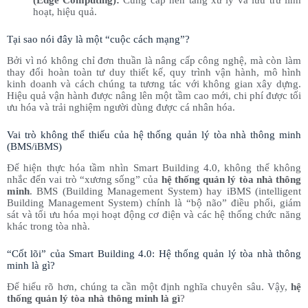
(Edge Computing):
Cung cấp nền tảng xử lý và lưu trữ linh
hoạt, hiệu quả.
Tại sao nói đây là một “cuộc cách mạng”?
Bởi vì nó không chỉ đơn thuần là nâng cấp công nghệ, mà còn làm
thay đổi hoàn toàn tư duy thiết kế, quy trình vận hành, mô hình
kinh doanh và cách chúng ta tương tác với không gian xây dựng.
Hiệu quả vận hành được nâng lên một tầm cao mới, chi phí được tối
ưu hóa và trải nghiệm người dùng được cá nhân hóa.
Vai trò không thể thiếu của hệ thống quản lý tòa nhà thông minh
(BMS/iBMS)
Để hiện thực hóa tầm nhìn Smart Building 4.0, không thể không
nhắc đến vai trò “xương sống” của
hệ thống quản lý tòa nhà thông
minh
. BMS (Building Management System) hay iBMS (intelligent
Building Management System) chính là “bộ não” điều phối, giám
sát và tối ưu hóa mọi hoạt động cơ điện và các hệ thống chức năng
khác trong tòa nhà.
“Cốt lõi” của Smart Building 4.0: Hệ thống quản lý tòa nhà thông
minh là gì?
Để hiểu rõ hơn, chúng ta cần một định nghĩa chuyên sâu. Vậy,
hệ
thống quản lý tòa nhà thông minh là gì
?