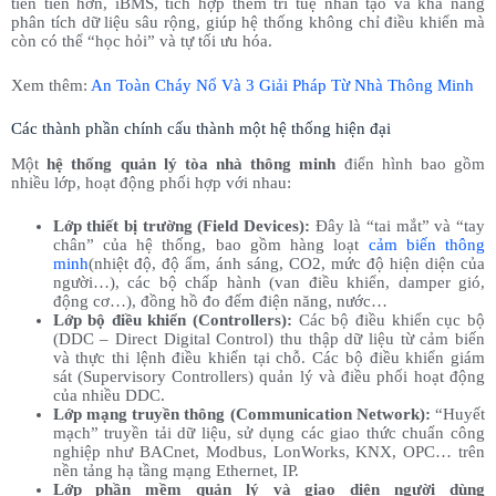
tiên tiến hơn, iBMS, tích hợp thêm trí tuệ nhân tạo và khả năng
phân tích dữ liệu sâu rộng, giúp hệ thống không chỉ điều khiển mà
còn có thể “học hỏi” và tự tối ưu hóa.
Xem thêm:
An Toàn Cháy Nổ Và 3 Giải Pháp Từ Nhà Thông Minh
Các thành phần chính cấu thành một hệ thống hiện đại
Một
hệ thống quản lý tòa nhà thông minh
điển hình bao gồm
nhiều lớp, hoạt động phối hợp với nhau:
Lớp thiết bị trường (Field Devices):
Đây là “tai mắt” và “tay
chân” của hệ thống, bao gồm hàng loạt
cảm biến thông
minh
(nhiệt độ, độ ẩm, ánh sáng, CO2, mức độ hiện diện của
người…), các bộ chấp hành (van điều khiển, damper gió,
động cơ…), đồng hồ đo đếm điện năng, nước…
Lớp bộ điều khiển (Controllers):
Các bộ điều khiển cục bộ
(DDC – Direct Digital Control) thu thập dữ liệu từ cảm biến
và thực thi lệnh điều khiển tại chỗ. Các bộ điều khiển giám
sát (Supervisory Controllers) quản lý và điều phối hoạt động
của nhiều DDC.
Lớp mạng truyền thông (Communication Network):
“Huyết
mạch” truyền tải dữ liệu, sử dụng các giao thức chuẩn công
nghiệp như BACnet, Modbus, LonWorks, KNX, OPC… trên
nền tảng hạ tầng mạng Ethernet, IP.
Lớp phần mềm quản lý và giao diện người dùng