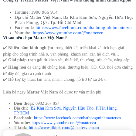
Công ty TNHH Matter Việt Nam – Nhà thông minh chuẩn Apple
Hotline: 1900 966 914
Địa chỉ Matter Việt Nam: B2 Khu Kim Sơn, Nguyễn Hữu Thọ,
P.Tân Phong, Q.7, Tp. Hồ Chí Minh
Facebook:
https://www.facebook.com/nhathongminhmattervn
Youtube:
https://www.youtube.com/@mattervn
Vì sao nên chọn Matter Việt Nam?
✔️
Nhiều năm kinh nghiệm
trong thiết kế, triển khai và tích hợp giải
pháp cho công trình nhà ở, văn phòng, khách sạn, căn hộ dịch vụ…
✔️
Giải pháp trọn gói
từ khảo sát, thiết kế, thi công, sửa chữa, nâng cấp
✔️
Hàng hoá
đa dạng đủ chủng loại, thương hiệu, CO, CQ, hoá đơn chứng
từ đầy đủ, giá cả cạnh tranh
✔️
Hỗ trợ
kỹ thuật tận tâm, nhanh chóng, hỗ trợ từ xa 24/7.
Liên hệ ngay
Matter Việt Nam
để được tư vấn miễn phí!
Điện thoại:
0982 267 857
Địa chỉ:
B2 Khu Kim Sơn, Nguyễn Hữu Thọ, P.Tân Hưng,
TP.HCM
Facebook:
https://www.facebook.com/nhathongminhmattervn
Youtube:
https://www.youtube.com/@mattervn
Tiktok:
https://www.tiktok.com/@mattervietnam