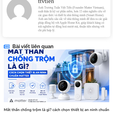
ttvtien
Anh Trương Tuấn Việt Tiến (Founder Matter Vietnam),
xuất thân là kỹ sư phần mềm, hơn 15 năm nghiên cứu về
các giao thức và thiết bị nhà thông minh (Smart Home).
Anh am hiểu sâu sắc về nhà thông minh để đưa ra các giải
pháp đồng bộ với Apple Home Kit, giúp khách hàng có
trải nghiệm tự động hoá mượt mà, thuận tiện nhưng với
chi phí hợp lý.
Bài viết liên quan
Mắt thần chống trộm là gì? cách chọn thiết bị an ninh chuẩn