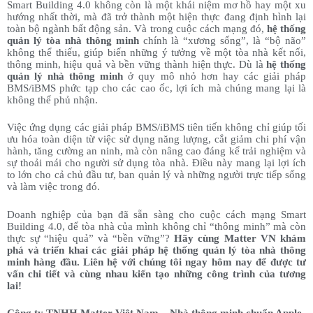
Smart Building 4.0 không còn là một khái niệm mơ hồ hay một xu
hướng nhất thời, mà đã trở thành một hiện thực đang định hình lại
toàn bộ ngành bất động sản. Và trong cuộc cách mạng đó,
hệ thống
quản lý tòa nhà thông minh
chính là “xương sống”, là “bộ não”
không thể thiếu, giúp biến những ý tưởng về một tòa nhà kết nối,
thông minh, hiệu quả và bền vững thành hiện thực. Dù là
hệ thống
quản lý nhà thông minh
ở quy mô nhỏ hơn hay các giải pháp
BMS/iBMS phức tạp cho các cao ốc, lợi ích mà chúng mang lại là
không thể phủ nhận.
Việc ứng dụng các giải pháp BMS/iBMS tiên tiến không chỉ giúp tối
ưu hóa toàn diện từ việc sử dụng năng lượng, cắt giảm chi phí vận
hành, tăng cường an ninh, mà còn nâng cao đáng kể trải nghiệm và
sự thoải mái cho người sử dụng tòa nhà. Điều này mang lại lợi ích
to lớn cho cả chủ đầu tư, ban quản lý và những người trực tiếp sống
và làm việc trong đó.
Doanh nghiệp của bạn đã sẵn sàng cho cuộc cách mạng Smart
Building 4.0, để tòa nhà của mình không chỉ “thông minh” mà còn
thực sự “hiệu quả” và “bền vững”?
Hãy cùng Matter VN khám
phá và triển khai các giải pháp hệ thống quản lý tòa nhà thông
minh hàng đầu. Liên hệ với chúng tôi ngay hôm nay để được tư
vấn chi tiết và cùng nhau kiến tạo những công trình của tương
lai!