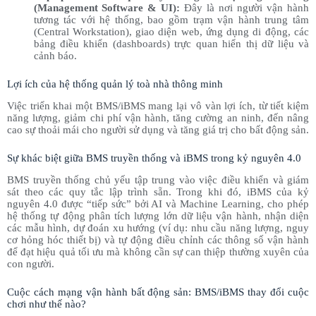
(Management Software & UI):
Đây là nơi người vận hành
tương tác với hệ thống, bao gồm trạm vận hành trung tâm
(Central Workstation), giao diện web, ứng dụng di động, các
bảng điều khiển (dashboards) trực quan hiển thị dữ liệu và
cảnh báo.
Lợi ích của hệ thống quản lý toà nhà thông minh
Việc triển khai một BMS/iBMS mang lại vô vàn lợi ích, từ tiết kiệm
năng lượng, giảm chi phí vận hành, tăng cường an ninh, đến nâng
cao sự thoải mái cho người sử dụng và tăng giá trị cho bất động sản.
Sự khác biệt giữa BMS truyền thống và iBMS trong kỷ nguyên 4.0
BMS truyền thống chủ yếu tập trung vào việc điều khiển và giám
sát theo các quy tắc lập trình sẵn. Trong khi đó, iBMS của kỷ
nguyên 4.0 được “tiếp sức” bởi AI và Machine Learning, cho phép
hệ thống tự động phân tích lượng lớn dữ liệu vận hành, nhận diện
các mẫu hình, dự đoán xu hướng (ví dụ: nhu cầu năng lượng, nguy
cơ hỏng hóc thiết bị) và tự động điều chỉnh các thông số vận hành
để đạt hiệu quả tối ưu mà không cần sự can thiệp thường xuyên của
con người.
Cuộc cách mạng vận hành bất động sản: BMS/iBMS thay đổi cuộc
chơi như thế nào?