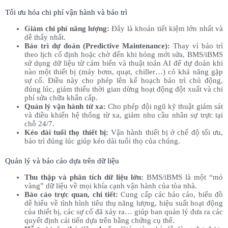
Tối ưu hóa chi phí vận hành và bảo trì
Giảm chi phí năng lượng:
Đây là khoản tiết kiệm lớn nhất và
dễ thấy nhất.
Bảo trì dự đoán (Predictive Maintenance):
Thay vì bảo trì
theo lịch cố định hoặc chờ đến khi hỏng mới sửa, BMS/iBMS
sử dụng dữ liệu từ cảm biến và thuật toán AI để dự đoán khi
nào một thiết bị (máy bơm, quạt, chiller…) có khả năng gặp
sự cố. Điều này cho phép lên kế hoạch bảo trì chủ động,
đúng lúc, giảm thiểu thời gian dừng hoạt động đột xuất và chi
phí sửa chữa khẩn cấp.
Quản lý vận hành từ xa:
Cho phép đội ngũ kỹ thuật giám sát
và điều khiển hệ thống từ xa, giảm nhu cầu nhân sự trực tại
chỗ 24/7.
Kéo dài tuổi thọ thiết bị:
Vận hành thiết bị ở chế độ tối ưu,
bảo trì đúng lúc giúp kéo dài tuổi thọ của chúng.
Quản lý và báo cáo dựa trên dữ liệu
Thu thập và phân tích dữ liệu lớn:
BMS/iBMS là một “mỏ
vàng” dữ liệu về mọi khía cạnh vận hành của tòa nhà.
Báo cáo trực quan, chi tiết:
Cung cấp các báo cáo, biểu đồ
dễ hiểu về tình hình tiêu thụ năng lượng, hiệu suất hoạt động
của thiết bị, các sự cố đã xảy ra… giúp ban quản lý đưa ra các
quyết định cải tiến dựa trên bằng chứng cụ thể.