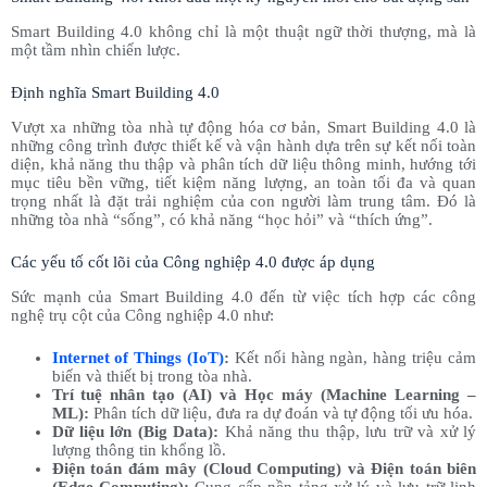
Smart Building 4.0 không chỉ là một thuật ngữ thời thượng, mà là
một tầm nhìn chiến lược.
Định nghĩa Smart Building 4.0
Vượt xa những tòa nhà tự động hóa cơ bản, Smart Building 4.0 là
những công trình được thiết kế và vận hành dựa trên sự kết nối toàn
diện, khả năng thu thập và phân tích dữ liệu thông minh, hướng tới
mục tiêu bền vững, tiết kiệm năng lượng, an toàn tối đa và quan
trọng nhất là đặt trải nghiệm của con người làm trung tâm. Đó là
những tòa nhà “sống”, có khả năng “học hỏi” và “thích ứng”.
Các yếu tố cốt lõi của Công nghiệp 4.0 được áp dụng
Sức mạnh của Smart Building 4.0 đến từ việc tích hợp các công
nghệ trụ cột của Công nghiệp 4.0 như:
Internet of Things (IoT
)
:
Kết nối hàng ngàn, hàng triệu cảm
biến và thiết bị trong tòa nhà.
Trí tuệ nhân tạo (AI) và Học máy (Machine Learning –
ML):
Phân tích dữ liệu, đưa ra dự đoán và tự động tối ưu hóa.
Dữ liệu lớn (Big Data):
Khả năng thu thập, lưu trữ và xử lý
lượng thông tin khổng lồ.
Điện toán đám mây (Cloud Computing) và Điện toán biên