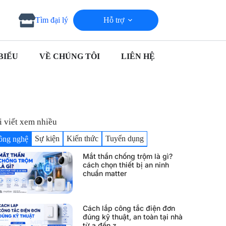
Hỗ trợ
Tìm đại lý
BIỂU
VỀ CHÚNG TÔI
LIÊN HỆ
i viết xem nhiều
Sự kiện
Kiến thức
Tuyển dụng
ông nghệ
Mắt thần chống trộm là gì?
cách chọn thiết bị an ninh
chuẩn matter
Cách lắp công tắc điện đơn
đúng kỹ thuật, an toàn tại nhà
từ a đến z