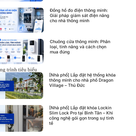
Đồng hồ đo điện thông minh:
Giải pháp giám sát điện năng
cho nhà thông minh
Chuông cửa thông minh: Phân
loại, tính năng và cách chọn
mua đúng
ng trình tiêu biểu
[Nhà phố] Lắp đặt hệ thống khóa
thông minh cho nhà phố Dragon
Village – Thủ Đức
[Nhà phố] Lắp đặt khóa Lockin
Slim Lock Pro tại Bình Tân – Khi
công nghệ gói gọn trong sự tinh
tế