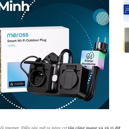
nối internet. Điều này mở ra nguy cơ
tấn công mạng và rò rỉ dữ