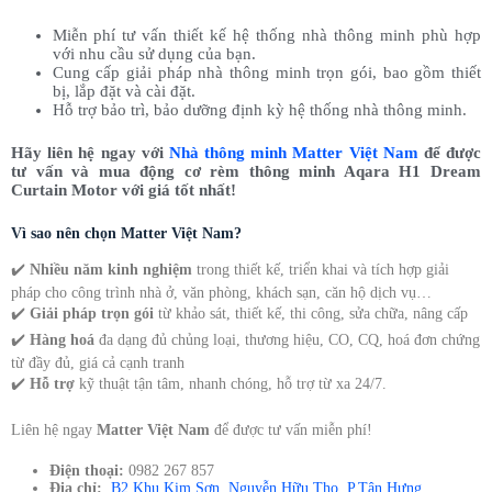
Miễn phí tư vấn thiết kế hệ thống nhà thông minh phù hợp
với nhu cầu sử dụng của bạn.
Cung cấp giải pháp nhà thông minh trọn gói, bao gồm thiết
bị, lắp đặt và cài đặt.
Hỗ trợ bảo trì, bảo dưỡng định kỳ hệ thống nhà thông minh.
Hãy liên hệ ngay với
Nhà thông minh Matter Việt Nam
để được
tư vấn và mua động cơ rèm thông minh Aqara H1 Dream
Curtain Motor với giá tốt nhất!
Vì sao nên chọn Matter Việt Nam?
✔️
Nhiều năm kinh nghiệm
trong thiết kế, triển khai và tích hợp giải
pháp cho công trình nhà ở, văn phòng, khách sạn, căn hộ dịch vụ…
✔️
Giải pháp trọn gói
từ khảo sát, thiết kế, thi công, sửa chữa, nâng cấp
✔️
Hàng hoá
đa dạng đủ chủng loại, thương hiệu, CO, CQ, hoá đơn chứng
từ đầy đủ, giá cả cạnh tranh
✔️
Hỗ trợ
kỹ thuật tận tâm, nhanh chóng, hỗ trợ từ xa 24/7.
Liên hệ ngay
Matter Việt Nam
để được tư vấn miễn phí!
Điện thoại:
0982 267 857
Địa chỉ:
B2 Khu Kim Sơn, Nguyễn Hữu Thọ, P.Tân Hưng,