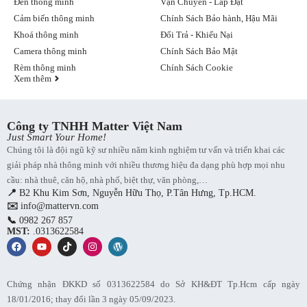
Đèn thông minh
Vận Chuyển - Lắp Đặt
Cảm biến thông minh
Chính Sách Bảo hành, Hậu Mãi
Khoá thông minh
Đổi Trả - Khiếu Nại
Camera thông minh
Chính Sách Bảo Mật
Rèm thông minh
Chính Sách Cookie
Xem thêm
Công ty TNHH Matter Việt Nam
Just Smart Your Home!
Chúng tôi là đội ngũ kỹ sư nhiều năm kinh nghiệm tư vấn và triển khai các
giải pháp nhà thông minh với nhiều thương hiệu đa dạng phù hợp mọi nhu
cầu: nhà thuê, căn hộ, nhà phố, biệt thự, văn phòng,…
📍
B2 Khu Kim Sơn, Nguyễn Hữu Thọ, P.Tân Hưng, Tp.HCM.
✉️
info@mattervn.com
📞
0982 267 857
MST:
.0313622584
Chứng nhận ĐKKD số 0313622584 do Sở KH&ĐT Tp.Hcm cấp ngày
18/01/2016; thay đổi lần 3 ngày 05/09/2023.