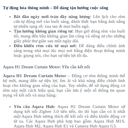
Tự động hóa thông minh – Dễ dàng tận hưởng cuộc sống
Bắt đầu ngày mới tràn đầy năng lượng:
Lên lịch cho rèm
cửa tự động mở vào buổi sáng, đánh thức bạn bằng ánh nắng
tự nhiên rạng rỡ, xua tan đi mọi buồn ngủ.
Tận hưởng không gian riêng tư:
Hẹn giờ đóng rèm vào buổi
tối, mang đến bầu không gian ấm cúng và riêng tư cho những
giây phút thư giãn sau một ngày dài.
Điều khiển rèm cửa từ mọi nơi:
Dễ dàng điều chỉnh ánh
sáng trong nhà mọi lúc mọi nơi bằng điện thoại thông minh
hoặc giọng nói, cho bạn sự tiện lợi tối đa.
Aqara H1 Dream Curtain Motor: Yêu cầu kết nối
Aqara H1 Dream Curtain Motor
– Động cơ rèm thông minh thế
hệ mới, mang đến sự tiện lợi, êm ái và khả năng điều chỉnh linh
hoạt cho không gian sống của bạn. Tuy nhiên, để sử dụng động cơ
rèm này một cách hiệu quả, bạn cần lưu ý một số thông tin quan
trọng về kết nối và mua hàng:
Yêu cầu Aqara Hub:
Aqara H1 Dream Curtain Motor sử
dụng kết nối Zigbee 3.0 tiên tiến, do đó bạn cần có ít nhất
một Aqara Hub tương thích để kết nối và điều khiển động cơ
từ xa. Các Aqara Hub phù hợp bao gồm: Aqara Hub M1S,
Aqara Hub M2, Aqara Hub E1 và Camera Hub Aqara G3.