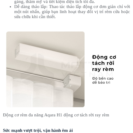
gàng, thẩm mỹ và tiết kiệm diện tích tối đa.
Dễ dàng tháo lắp: Thao tác tháo lắp động cơ đơn giản chỉ với
một nút nhấn, giúp bạn linh hoạt thay đổi vị trí rèm cửa hoặc
sửa chữa khi cần thiết.
Động cơ rèm đa năng Aqara H1 động cơ tách rời ray rèm
Sức mạnh vượt trội, vận hành êm ái