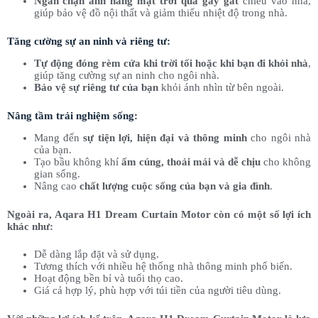
Ngăn chặn ánh nắng mặt trời quá gay gắt
chiếu vào nhà,
giúp bảo vệ đồ nội thất và giảm thiểu nhiệt độ trong nhà.
Tăng cường sự an ninh và riêng tư:
Tự động đóng rèm cửa khi trời tối hoặc khi bạn đi khỏi nhà
,
giúp tăng cường sự an ninh cho ngôi nhà.
Bảo vệ sự riêng tư của bạn
khỏi ánh nhìn từ bên ngoài.
Nâng tầm trải nghiệm sống:
Mang đến
sự tiện lợi, hiện đại và thông minh
cho ngôi nhà
của bạn.
Tạo bầu không khí
ấm cúng, thoải mái và dễ chịu
cho không
gian sống.
Nâng cao
chất lượng cuộc sống của bạn và gia đình
.
Ngoài ra, Aqara H1 Dream Curtain Motor còn có một số lợi ích
khác như:
Dễ dàng lắp đặt và sử dụng.
Tương thích với nhiều hệ thống nhà thông minh phổ biến.
Hoạt động bền bỉ và tuổi thọ cao.
Giá cả hợp lý, phù hợp với túi tiền của người tiêu dùng.