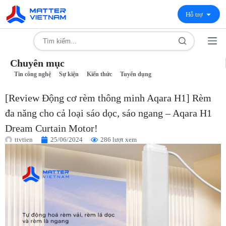
Hỗ trợ
Chuyên mục
Tin công nghệ
Sự kiện
Kiến thức
Tuyển dụng
[Review Động cơ rèm thông minh Aqara H1] Rèm
đa năng cho cả loại sáo dọc, sáo ngang – Aqara H1
Dream Curtain Motor!
ttvtien
25/06/2024
286 lượt xem