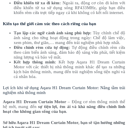
Điều khiển từ xa đi kèm:
Ngoài ra, động cơ còn đi kèm với
điều khiển từ xa sử dụng sóng RF433MHz, giúp bạn điều
khiển rèm cửa trực tiếp ngay cả khi không có kết nối internet.
Kiến tạo thế giới cảm xúc theo cách riêng của bạn
Tạo lập các ngữ cảnh ánh sáng phù hợp:
Tùy chỉnh chế độ
ánh sáng cho từng hoạt động trong ngày: Chế độ làm việc,
xem phim, thư giãn,… mang đến trải nghiệm phù hợp nhất.
Điều chỉnh rèm cửa tự động:
Tự động điều chỉnh rèm cửa
theo cảm biến ánh sáng, đảm bảo độ sáng vừa phải, tiết kiệm
năng lượng và bảo vệ mắt.
Kết hợp thông minh:
Kết hợp Aqara H1 Dream Curtain
Motor với các thiết bị nhà thông minh khác để tạo ra những
kịch bản thông minh, mang đến trải nghiệm sống tiện nghi và
cá nhân hóa.
Lợi ích khi sử dụng Aqara H1 Dream Curtain Motor: Nâng tầm trải
nghiệm nhà thông minh
Aqara H1 Dream Curtain Motor
– Động cơ rèm thông minh thế
hệ mới, mang đến
sự tiện lợi, êm ái và khả năng điều chỉnh linh
hoạt cho không gian sống của bạn
.
Sở hữu Aqara H1 Dream Curtain Motor, bạn sẽ tận hưởng những
lợi ích tuyệt vời sau: