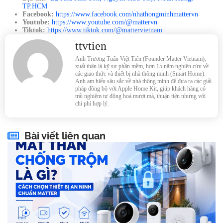
TP.HCM
Facebook:
https://www.facebook.com/nhathongminhmattervn
Youtube:
https://www.youtube.com/@mattervn
Tiktok:
https://www.tiktok.com/@mattervietnam
ttvtien
Anh Trương Tuấn Việt Tiến (Founder Matter Vietnam),
xuất thân là kỹ sư phần mềm, hơn 15 năm nghiên cứu về
các giao thức và thiết bị nhà thông minh (Smart Home).
Anh am hiểu sâu sắc về nhà thông minh để đưa ra các giải
pháp đồng bộ với Apple Home Kit, giúp khách hàng có
trải nghiệm tự động hoá mượt mà, thuận tiện nhưng với
chi phí hợp lý.
Bài viết liên quan