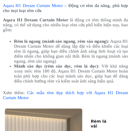
Aqara H1 Dream Curtain Motor
– Động cơ rèm đa năng, phù hợp
cho mọi loại rèm cửa
Aqara H1 Dream Curtain Motor
là động cơ rèm thông minh đa
năng, có thể sử dụng cho nhiều loại rèm cửa phổ biến hiện nay, bao
gồm:
Rèm lá ngang (mành sáo ngang, rèm sáo ngang):
Aqara H1
Dream Curtain Motor dễ dàng lắp đặt và điều khiển các loại
rèm lá ngang, giúp bạn điều chỉnh ánh sáng linh hoạt và tạo
điểm nhấn cho không gian nội thất. Rèm lá ngang (mành sáo
ngang, rèm sáo ngang)
Mành sáo dọc (rèm sáo dọc, rèm lá dọc):
Với khả năng
xoay móc rèm 180 độ, Aqara H1 Dream Curtain Motor hoàn
toàn phù hợp cho các loại mành sáo dọc, giúp bạn dễ dàng
điều chỉnh hướng rèm và kiểm soát ánh sáng hiệu quả.
Xưm thêm:
Các mẫu rèm đẹp thích hợp với Aqara H1 Dream
Curtain Motor