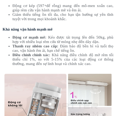
Động cơ kép (597+đế rỗng) mang đến mô-men xoắn cao,
giúp rèm cửa vận hành mạnh mẽ và êm ái.
Giảm thiểu tiếng ồn tối đa, cho bạn tận hưởng sự yên tĩnh
tuyệt vời trong mọi khoảnh khắc.
Khả năng vận hành mạnh mẽ
Động cơ mạnh mẽ:
Kéo được tải trọng lên đến 50kg, phù
hợp với nhiều loại rèm cửa từ mỏng nhẹ đến dày dặn.
Thanh ray nhôm cao cấp:
Đảm bảo độ bền bỉ và tuổi thọ
cao, vận hành êm ái, hạn chế tiếng ồn.
Điều chỉnh chính xác:
Khả năng điều chỉnh độ mở rèm tối
thiểu chỉ 1%, so với 5-15% của các loại động cơ thông
thường, mang đến sự linh hoạt và chính xác cao.