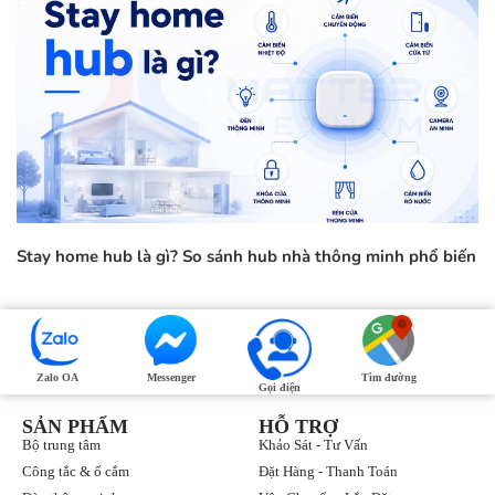
Stay home hub là gì? So sánh hub nhà thông minh phổ biến
Zalo OA
Messenger
Tìm đường
Gọi điện
SẢN PHẨM
HỖ TRỢ
Bộ trung tâm
Khảo Sát - Tư Vấn
Công tắc & ổ cắm
Đặt Hàng - Thanh Toán