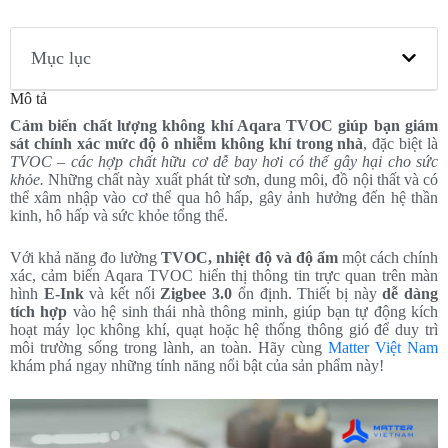
Mục lục
Mô tả
Cảm biến chất lượng không khí Aqara TVOC
giúp bạn giám
sát chính xác mức độ ô nhiễm không khí trong nhà
, đặc biệt là
TVOC – các hợp chất hữu cơ dễ bay hơi có thể gây hại cho sức
khỏe.
Những chất này xuất phát từ sơn, dung môi, đồ nội thất và có
thể xâm nhập vào cơ thể qua hô hấp, gây ảnh hưởng đến hệ thần
kinh, hô hấp và sức khỏe tổng thể.
Với khả năng đo lường
TVOC, nhiệt độ và độ ẩm
một cách chính
xác, cảm biến Aqara TVOC hiển thị thông tin trực quan trên màn
hình
E-Ink
và kết nối
Zigbee 3.0
ổn định. Thiết bị này
dễ dàng
tích hợp
vào hệ sinh thái nhà thông minh, giúp bạn tự động kích
hoạt máy lọc không khí, quạt hoặc hệ thống thông gió để duy trì
môi trường sống trong lành, an toàn. Hãy cùng
Matter Việt Nam
khám phá ngay những tính năng nổi bật của sản phẩm này!