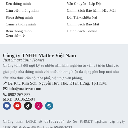
Đèn thông minh
Vận Chuyển - Lắp Đặt
Aqara TVOC thiết kế
Cảm biến thông minh
Chính Sách Bảo hành, Hậu Mãi
Khoá thông minh
Đổi Trả - Khiếu Nại
Màn hình hiển thị tích hợp nhiều chức năng.
Camera thông minh
Chính Sách Bảo Mật
Rèm thông minh
Chính Sách Cookie
Màn hình E Ink có thời gian chờ lâu:
Xem thêm
Thông tin hiển thị sẽ không bị thay đổi cho đến khi bạn nhấn
vào màn hình hoặc thay đổi cài đặt.
Công ty TNHH Matter Việt Nam
Được trang bị màn hình E Ink ma trận điểm tương tự như
Just Smart Your Home!
giấy, không phát ra ánh sáng xanh, loại ánh sáng có thể gây
Chúng tôi là đội ngũ kỹ sư nhiều năm kinh nghiệm tư vấn và triển khai các
hại và bảo vệ đôi mắt của bạn.
Tiết kiệm năng lượng: Màn hình E Ink tiêu thụ rất ít năng
giải pháp nhà thông minh với nhiều thương hiệu đa dạng phù hợp mọi nhu
lượng, giúp kéo dài thời lượng pin của cảm biến chất lượng
cầu: nhà thuê, căn hộ, nhà phố, biệt thự, văn phòng,…
không khí TVOC.
📍
B2 Khu Kim Sơn, Nguyễn Hữu Thọ, P.Tân Hưng, Tp.HCM.
✉️
info@mattervn.com
📞
0982 267 857
MST:
.0313622584
Chứng nhận ĐKKD số 0313622584 do Sở KH&ĐT Tp.Hcm cấp ngày
18/01/2016; thay đổi lần 3 ngày 05/09/2023.