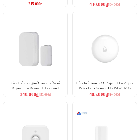
215.000
₫
430.000
₫
500.000
₫
ảnh hưởng
Đặc điểm và tính năng nổi bật của Cảm biến chất lượng không
khí Aqara TVOC.
Cảm biến đóng/mở cửa và cửa sổ
Cảm biến tràn nước Aqara T1 – Aqara
Aqara T1 – Aqara T1 Door and
Water Leak Sensor T1 (WL-S02D)
Window Sensor (DW-S03D)
340.000
₫
405.000
₫
450.000
₫
510.000
₫