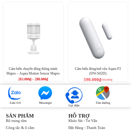
Cảm biến chuyển động thông minh
Cảm biến đóng/mở cửa Aqara P2
Mapro – Aqara Motion Sensor Mapro
(DW-S02D)
263.000
₫
–
280.000
₫
590.000
₫
760.000
₫
Aqara TVOC cảm biến.
Zalo OA
Messenger
Tìm đường
Gọi điện
SẢN PHẨM
HỖ TRỢ
Bộ trung tâm
Khảo Sát - Tư Vấn
Công tắc & ổ cắm
Đặt Hàng - Thanh Toán