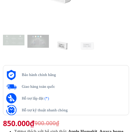
Bảo hành chính hãng
Giao hàng toàn quốc
Hỗ trợ lắp đặt
(*)
Hỗ trợ kỹ thuật nhanh chóng
850.000
₫
900.000
₫
Tương thích với hệ sinh thái:
Apple Homekit, Aqara home