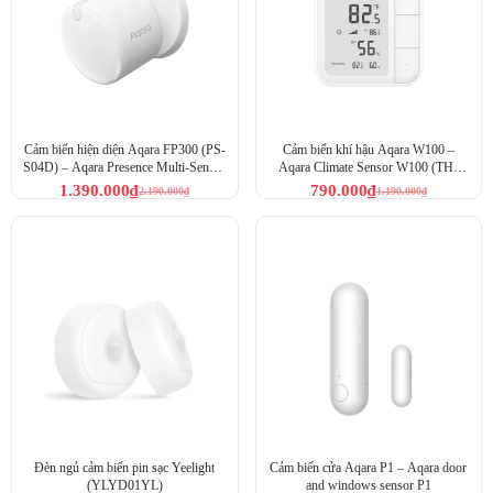
VOC là gì
VOC ảnh hưởng sức khỏe của bạn (Theo WHO)
Mùi và các tác động cảm giác khác như kích ứng
Cảm biến hiện diện Aqara FP300 (PS-
Cảm biến khí hậu Aqara W100 –
Kích ứng niêm mạc và các bệnh lý khác do nhiễm độc toàn
S04D) – Aqara Presence Multi-Sensor
Aqara Climate Sensor W100 (TH-
FP300
S04D)
thân
1.390.000
₫
790.000
₫
2.190.000
₫
1.190.000
₫
Độc tính di truyền và gây ung thư
Đèn ngủ cảm biến pin sạc Yeelight
Cảm biến cửa Aqara P1 – Aqara door
(YLYD01YL)
and windows sensor P1