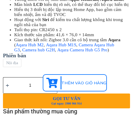
Màn hình
LCD
hiển thị rõ nét, có thể thay đổi bố cục hiển thị
Hiển thị 3 thiết bị độc lập trong Home App, bao gồm cảm
biến nhiệt, ẩm và độ TVOC
Hoạt động với
Siri
để kiểm tra chất lượng không khi trong
ngôi nhà của bạn
Tuổi thọ pin: CR2450 x 2
Kích thước sản phẩm: 41,6 × 76,0 × 14mm
Giao thức kết nối: Zigbee 3.0 cần có bộ trung tâm
Aqara
(
Aqara Hub M2
,
Aqara Hub M1S
,
Camera Aqara Hub
G3
,
Camera hub G2H
,
Aqara Camera Hub G5 Pro
)
Phiên bản
Nội địa
THÊM VÀO GIỎ HÀNG
GỌI TƯ VẤN
Gọi ngay: 1900 966 914
Sản phẩm thường mua cùng