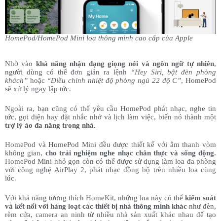
HomePod/HomePod Mini loa thông minh cao cấp của Apple
Nhờ vào
khả năng nhận dạng giọng nói và ngôn ngữ tự nhiên
,
người dùng có thể đơn giản ra lệnh
“Hey Siri, bật đèn phòng
khách”
hoặc
“Điều chỉnh nhiệt độ phòng ngủ 22 độ C”
, HomePod
sẽ xử lý ngay lập tức.
Ngoài ra, bạn cũng có thể yêu cầu HomePod phát nhạc, nghe tin
tức, gọi điện hay đặt nhắc nhở và lịch làm việc, biến nó thành một
trợ lý ảo đa năng trong nhà.
HomePod và HomePod Mini đều được thiết kế với âm thanh vòm
không gian,
cho trải nghiệm nghe nhạc chân thực và sống động.
HomePod Mini nhỏ gọn còn có thể được sử dụng làm loa đa phòng
với công nghệ AirPlay 2, phát nhạc đồng bộ trên nhiều loa cùng
lúc.
Với khả năng tương thích HomeKit, những loa này có thể
kiểm soát
và kết nối với hàng loạt các thiết bị nhà thông minh khác
như đèn,
rèm cửa, camera an ninh từ nhiều nhà sản xuất khác nhau để tạo