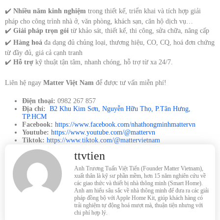
✔️
Nhiều năm kinh nghiệm
trong thiết kế, triển khai và tích hợp giải
pháp cho công trình nhà ở, văn phòng, khách sạn, căn hộ dịch vụ…
✔️
Giải pháp trọn gói
từ khảo sát, thiết kế, thi công, sửa chữa, nâng cấp
✔️
Hàng hoá
đa dạng đủ chủng loại, thương hiệu, CO, CQ, hoá đơn chứng
từ đầy đủ, giá cả cạnh tranh
✔️
Hỗ trợ
kỹ thuật tận tâm, nhanh chóng, hỗ trợ từ xa 24/7.
Liên hệ ngay
Matter Việt Nam
để được tư vấn miễn phí!
Điện thoại:
0982 267 857
Địa chỉ:
B2 Khu Kim Sơn, Nguyễn Hữu Thọ, P.Tân Hưng,
TP.HCM
Facebook:
https://www.facebook.com/nhathongminhmattervn
Youtube:
https://www.youtube.com/@mattervn
Tiktok:
https://www.tiktok.com/@mattervietnam
ttvtien
Anh Trương Tuấn Việt Tiến (Founder Matter Vietnam),
xuất thân là kỹ sư phần mềm, hơn 15 năm nghiên cứu về
các giao thức và thiết bị nhà thông minh (Smart Home).
Anh am hiểu sâu sắc về nhà thông minh để đưa ra các giải
pháp đồng bộ với Apple Home Kit, giúp khách hàng có
trải nghiệm tự động hoá mượt mà, thuận tiện nhưng với
chi phí hợp lý.