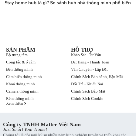
Stay home hub là gì? So sánh hub nhà thông minh phổ biến
SẢN PHẨM
HỖ TRỢ
Bộ trung tâm
Khảo Sát - Tư Vấn
Công tắc & ổ cắm
Đặt Hàng - Thanh Toán
Đèn thông minh
Vận Chuyển - Lắp Đặt
Cảm biến thông minh
Chính Sách Bảo hành, Hậu Mãi
Khoá thông minh
Đổi Trả - Khiếu Nại
Camera thông minh
Chính Sách Bảo Mật
Rèm thông minh
Chính Sách Cookie
Xem thêm
Công ty TNHH Matter Việt Nam
Just Smart Your Home!
Chúng tôi là đội ngũ kỹ sư nhiều năm kinh nghiệm tư vấn và triển khai các