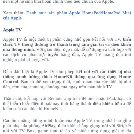
nên một hệ sinh thái hoàn chỉnh theo tiêu chuẩn của Apple.
Xem thêm:
Danh mục sản phẩm Apple HomePod/HomePod Mini
của Apple
Apple TV
Apple TV là một thiết bị phần cứng nhỏ gọn kết nối với TV,
biến
chiếc TV thông thường trở thành trung tâm giải trí và điều khiển
nhà thông minh
. Với giao diện đẹp mắt, dễ sử dụng và tích hợp với
các dịch vụ phát trực tuyến hàng đầu, Apple TV mang đến trải
nghiệm giải trí tuyệt vời.
Điều đặc biệt là Apple TV cho phép
kết nối với các thiết bị nhà
thông minh tương thích HomeKit thông qua ứng dụng Home
Control.
Bạn có thể xem trạng thái, cảnh quan của các thiết bị như
đèn, rèm cửa, camera, chuông cửa ngay trên màn hình TV.
Thậm chí, kết hợp với Remote app trên iPhone hoặc iPad, bạn có
thể biến chiếc điện thoại/máy tính bảng thành
điều khiển từ xa
để
kiểm soát các thiết bị HomeKit.
Các tính năng thông minh khác của Apple TV trong nhà bao gồm
phát nhạc đa phòng AirPlay, điều khiển bằng giọng nói với Siri, kết
nối với TV Box, game thực tế ảo và nhiều ứng dụng giải trí đa