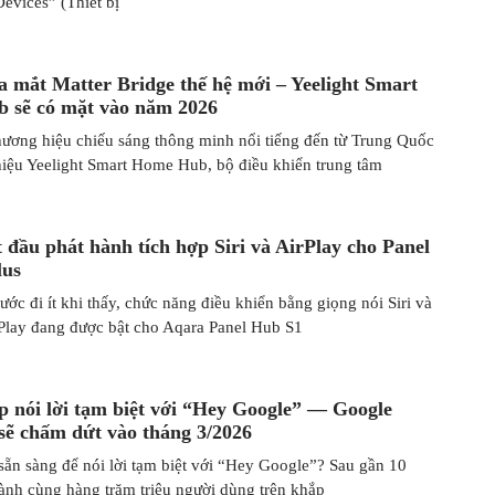
evices” (Thiết bị
ra mắt Matter Bridge thế hệ mới – Yeelight Smart
 sẽ có mặt vào năm 2026
thương hiệu chiếu sáng thông minh nổi tiếng đến từ Trung Quốc
thiệu Yeelight Smart Home Hub, bộ điều khiển trung tâm
 đầu phát hành tích hợp Siri và AirPlay cho Panel
lus
ớc đi ít khi thấy, chức năng điều khiển bằng giọng nói Siri và
rPlay đang được bật cho Aqara Panel Hub S1
p nói lời tạm biệt với “Hey Google” — Google
 sẽ chấm dứt vào tháng 3/2026
 sẵn sàng để nói lời tạm biệt với “Hey Google”? Sau gần 10
nh cùng hàng trăm triệu người dùng trên khắp