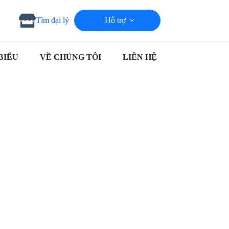
Hỗ trợ
Tìm đại lý
BIỂU
VỀ CHÚNG TÔI
LIÊN HỆ
Nhà thông minh Apple HomeKit: Hệ sinh thái hoàn
hảo cho ngôi nhà của bạn
Hướng dẫn chi tiết “thiết kế nhà thông minh” cho
người mới bắt đầu!