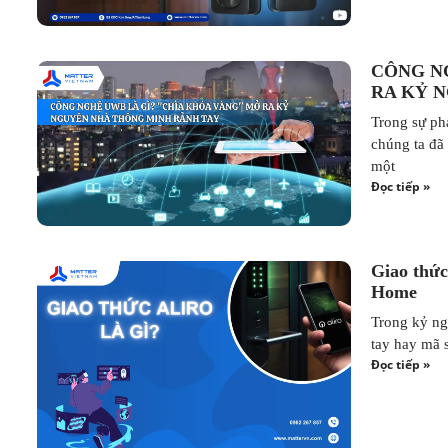
CÔNG N
RA KỶ 
Trong sự ph
chúng ta đã
một
Đọc tiếp »
Giao thức
Home
Trong kỷ ng
tay hay mã s
Đọc tiếp »