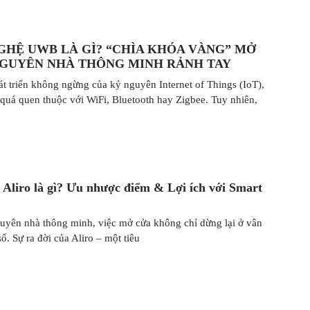
GHỆ UWB LÀ GÌ? “CHÌA KHÓA VÀNG” MỞ
NGUYÊN NHÀ THÔNG MINH RẢNH TAY
át triển không ngừng của kỷ nguyên Internet of Things (IoT),
 quá quen thuộc với WiFi, Bluetooth hay Zigbee. Tuy nhiên,
 Aliro là gì? Ưu nhược điểm & Lợi ích với Smart
uyên nhà thông minh, việc mở cửa không chỉ dừng lại ở vân
ố. Sự ra đời của Aliro – một tiêu