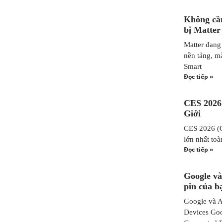
Không cần
bị Matter
Matter đang
nền tảng, m
Smart
Đọc tiếp »
CES 2026
Giới
CES 2026 (C
lớn nhất to
Đọc tiếp »
Google và
pin của b
Google và Ap
Devices Goog