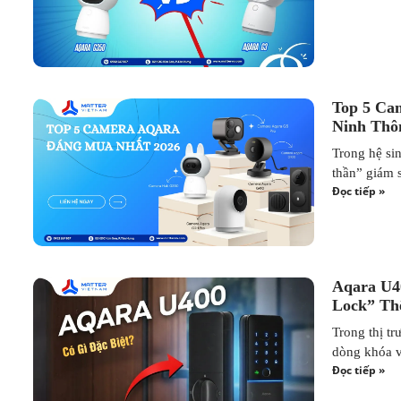
Top 5 Ca
Ninh Thô
Trong hệ si
thần” giám 
Đọc tiếp »
Aqara U4
Lock” Th
Trong thị t
dòng khóa v
Đọc tiếp »