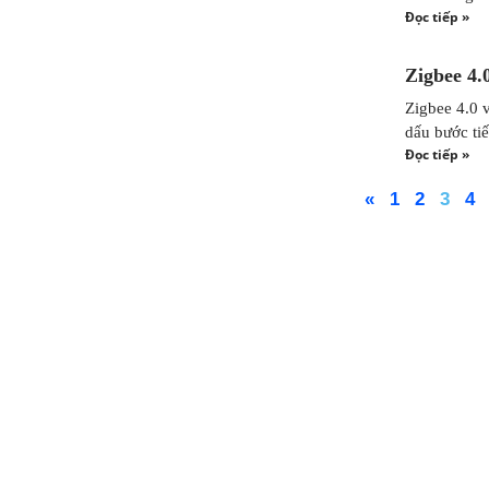
Đọc tiếp »
Zigbee 4.
Zigbee 4.0 
dấu bước tiế
Đọc tiếp »
«
1
2
3
4