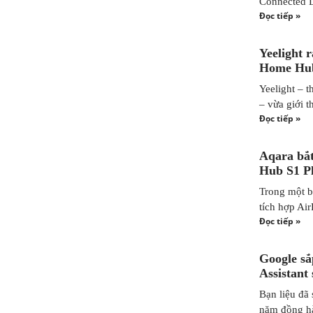
Connected D
Đọc tiếp »
Yeelight 
Home Hub
Yeelight – 
– vừa giới 
Đọc tiếp »
Aqara bắt
Hub S1 P
Trong một bư
tích hợp Ai
Đọc tiếp »
Google sắ
Assistant
Bạn liệu đã
năm đồng hà