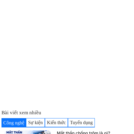
Matter Việt Nam – Thi công lắp đặt nhà thông minh
toàn quốc trọn gói, giá ưu đãi
Bài viết xem nhiều
Sự kiện
Kiến thức
Tuyển dụng
Công nghệ
Mắt thần chống trộm là gì?